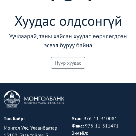
Хуудас олдсонгүй
Уучлаарай, таны хайсан хуудас өөрчлөгдсөн
эсвэл буруу байна
Нүүр хуудас
Төв байр:
Утас:
976-11-310081
Факс:
976-11-311471
Монгол Улс, Улаанбаатар
Э-мэйл:
15160, Бага тойруу 3