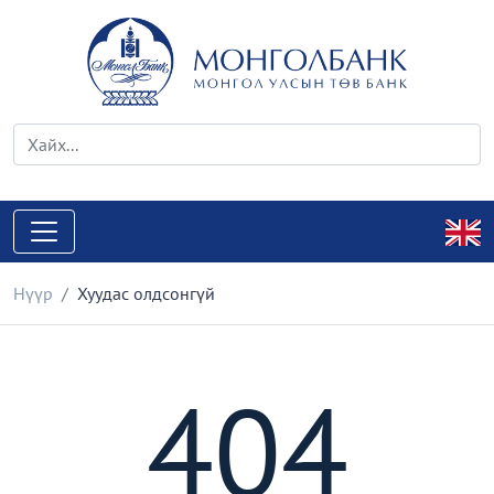
Нүүр
Хуудас олдсонгүй
404