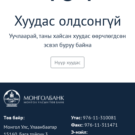
Хуудас олдсонгүй
Уучлаарай, таны хайсан хуудас өөрчлөгдсөн
эсвэл буруу байна
Нүүр хуудас
Төв байр:
Утас:
976-11-310081
Факс:
976-11-311471
Монгол Улс, Улаанбаатар
Э-мэйл:
15160, Бага тойруу 3