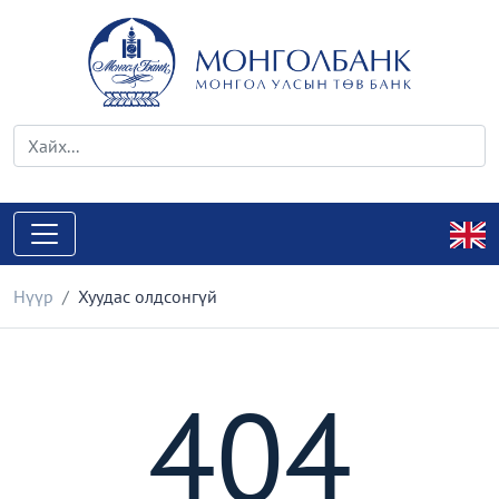
Нүүр
Хуудас олдсонгүй
404