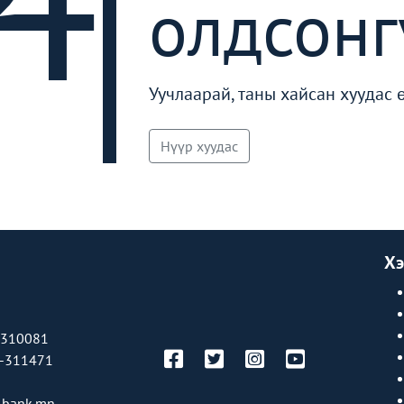
олдсонг
Уучлаарай, таны хайсан хуудас 
Нүүр хуудас
Хэ
-310081
-311471
bank.mn