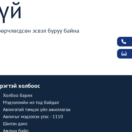
үй
өөрчлөгдсөн эсвэл буруу байна
рэгтэй холбоос
Холбоо барих
Мэдээллийн ил тод байдал
Авлигатай тэмцэх үйл ажиллагаа
Авлигыг мэдээлэх утас - 1110
Шилэн данс
Ажлын байр