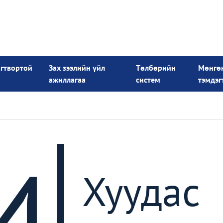
огтвортой
Зах зээлийн үйл
Төлбөрийн
Мөнгө
ажиллагаа
систем
тэмдэг
4
Хуудас