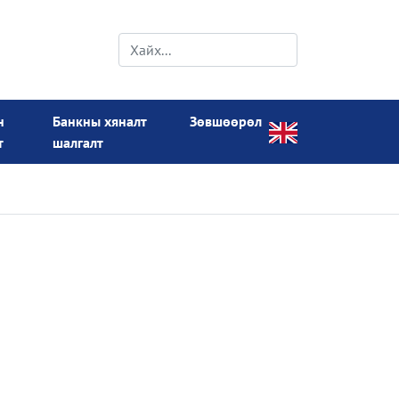
н
Банкны хяналт
Зөвшөөрөл
т
шалгалт