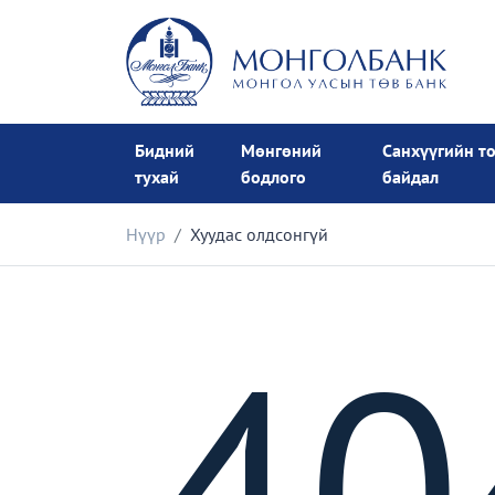
Бидний
Мөнгөний
Санхүүгийн т
тухай
бодлого
байдал
Нүүр
Хуудас олдсонгүй
40