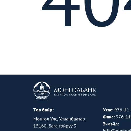
Төв байр:
Утас:
976-11
Факс:
976-11
Монгол Улс, Улаанбаатар
Э-мэйл:
15160, Бага тойруу 3
info@mongol