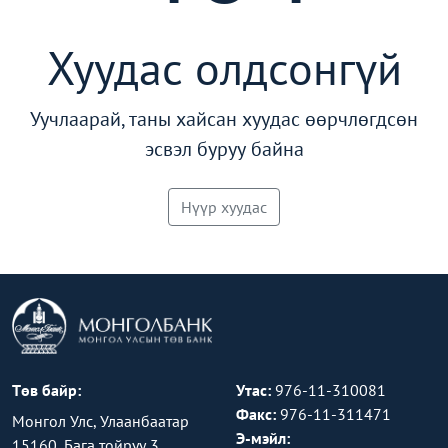
Хуудас олдсонгүй
Уучлаарай, таны хайсан хуудас өөрчлөгдсөн
эсвэл буруу байна
Нүүр хуудас
Төв байр:
Утас:
976-11-310081
Факс:
976-11-311471
Монгол Улс, Улаанбаатар
Э-мэйл:
15160, Бага тойруу 3