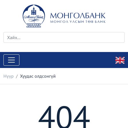
Нүүр
Хуудас олдсонгүй
404