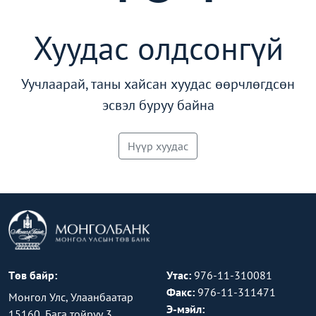
Хуудас олдсонгүй
Уучлаарай, таны хайсан хуудас өөрчлөгдсөн
эсвэл буруу байна
Нүүр хуудас
Төв байр:
Утас:
976-11-310081
Факс:
976-11-311471
Монгол Улс, Улаанбаатар
Э-мэйл:
15160, Бага тойруу 3