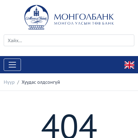
Нүүр
Хуудас олдсонгүй
404