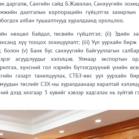
н даргалж, Сангийн сайд Б.Жавхлан, Санхүүгийн зохиц
мжийн даатгалын корпорацийн гүйцэтгэх захирлын 
олбогдох албан тушаалтнууд хуралдаанд оролцлоо.
йн нөхцөл байдал, төсвийн гүйцэтгэл; (ii) Эдийн за
ансанд хүү тооцох зохицуулалт; (iii) Уул уурхайн бирж
 болон (v) Банк бус санхүүгийн байгууллагын салбар
эрэг асуудлуудыг хэлэлцэв. Улмаар экспортын ор
арилгах, хүнсний гол нэрийн бүтээгдхүүний үнийн өсө
гийн газарт танилцуулах, СТБЗ-өөс уул уурхайн би
муудын төслийг СЗХ-ны хуралдаанаар яаралтай хэлэлцү
ий дээд хязгаар 3 хувийг хэвээр хадгалах нь зүйтэй г