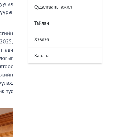
уулах
Судалгааны ажил
үүрэг
Тайлан
сгийн
Хэвлэл
 2025,
т авч
Зарлал
логыг
лтөөс
ржийн
үлэх,
эж тус