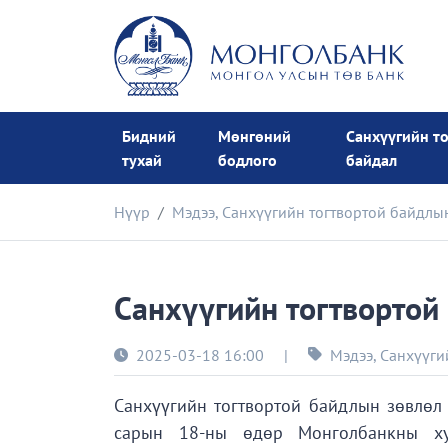
Бидний
Мөнгөний
Санхүүгийн т
тухай
бодлого
байдал
Нүүр
Мэдээ
,
Санхүүгийн тогтвортой байдлы
Санхүүгийн тогтвортой
2025-03-18 16:00
|
Мэдээ
,
Санхүүги
Санхүүгийн тогтвортой байдлын зөвлөл 
сарын 18-ны өдөр Монголбанкны хур