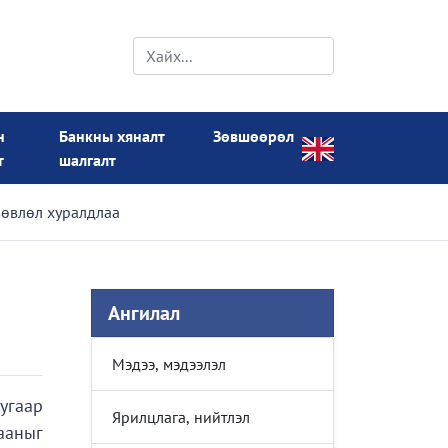
н
Банкны хяналт
Зөвшөөрөл
т
шалгалт
зөвлөл хуралдлаа
Ангилал
Мэдээ, мэдээлэл
угаар
Ярилцлага, нийтлэл
ааныг