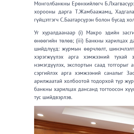
Монголбанкны Ерөнхийлөгч Б.Лхагвасүрэ
хорооны дарга Т.Жамбаажамц, Хадгала
гүйцэтгэгч С.Баатарсүрэн болон бусад х
Уг хуралдаанаар (i) Макро эдийн засги
өнөөгийн төлөв; (iii) Банкны харилцах д
шийдлүүд: журмын өөрчлөлт, шинэчлэлт;
хэрэгжүүлэх арга хэмжээний тухай з
нэмэгдүүлэх, экспортын саад тотгорыг 
сэргийлэх арга хэмжээний саналыг Зас
арилжаатай холбоотой тодорхой түр жур
банкны харилцах дансанд тогтоосон хүүн
тус шийдвэрлэв.