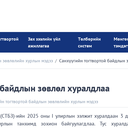
огтвортой
Зах зээлийн үйл
Төлбөрийн
Мөнгө
ажиллагаа
систем
тэмдэг
н зөвлөлийн хурлын мэдээ
Санхүүгийн тогтвортой байдлын 
 байдлын зөвлөл хуралдлаа
йн тогтвортой байдлын зөвлөлийн хурлын мэдээ
(СТБЗ)-ийн 2025 оны I улирлын ээлжит хуралдаан 3 д
лын танхимд зохион байгуулагдлаа. Тус хуралд