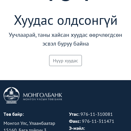
Хуудас олдсонгүй
Уучлаарай, таны хайсан хуудас өөрчлөгдсөн
эсвэл буруу байна
Нүүр хуудас
Төв байр:
Утас:
976-11-310081
Факс:
976-11-311471
Монгол Улс, Улаанбаатар
Э-мэйл:
15160, Бага тойруу 3