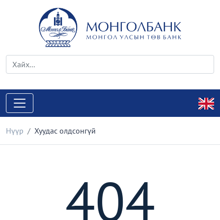
Нүүр
Хуудас олдсонгүй
404