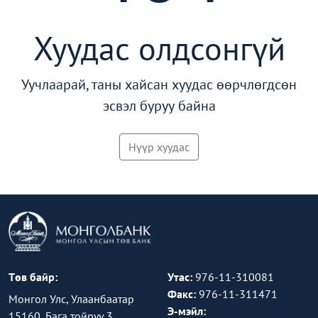
Хуудас олдсонгүй
Уучлаарай, таны хайсан хуудас өөрчлөгдсөн
эсвэл буруу байна
Нүүр хуудас
Төв байр:
Утас:
976-11-310081
Факс:
976-11-311471
Монгол Улс, Улаанбаатар
Э-мэйл:
15160, Бага тойруу 3