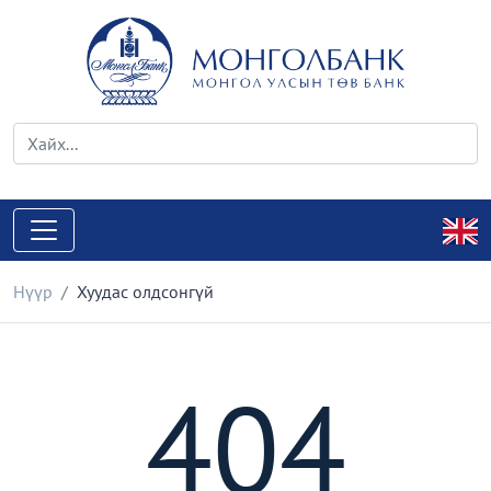
Нүүр
Хуудас олдсонгүй
404