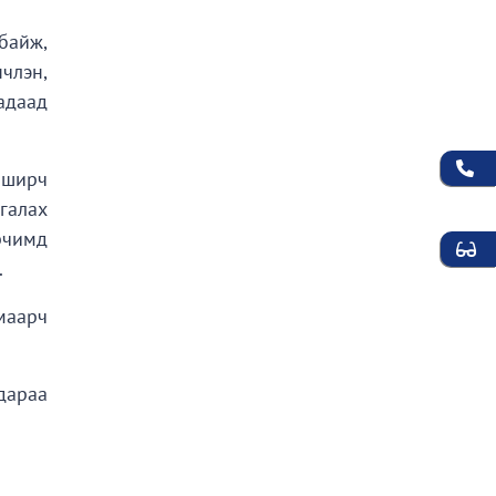
байж,
члэн,
адаад
аширч
галах
рчимд
.
маарч
дараа