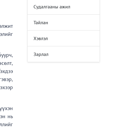
Судалгааны ажил
Тайлан
элжит
дэлийг
Хэвлэл
Зарлал
уурч,
сөлт,
эхдээ
эвэр,
эхээр
үүхэн
эн нь
ллийг