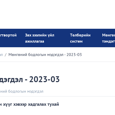
огтвортой
Зах зээлийн үйл
Төлбөрийн
Мөнгө
ажиллагаа
систем
тэмдэг
эл
Мөнгөний бодлогын мэдэгдэл - 2023-03
эгдэл - 2023-03
ний бодлогын мэдэгдэл
 хүүг хэвээр хадгалах тухай