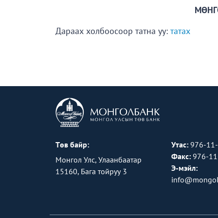
МӨНГ
Дараах холбоосоор татна уу:
татах
Төв байр:
Утас:
976-11
Факс:
976-11
Монгол Улс, Улаанбаатар
Э-мэйл:
15160, Бага тойруу 3
info@mongol