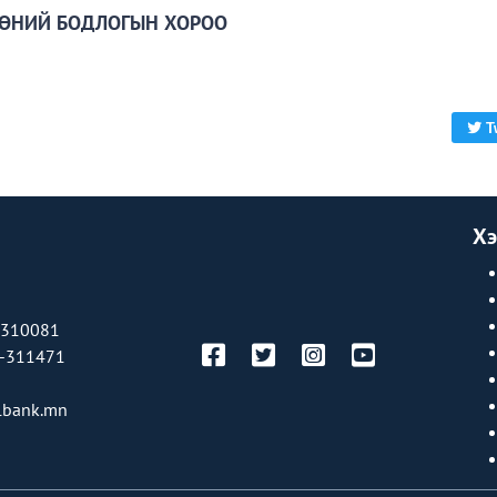
ӨНИЙ БОДЛОГЫН ХОРОО
T
Хэ
-310081
-311471
bank.mn