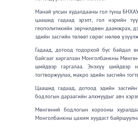
Манай улсын худалдааны гол түнш БНХАУ-
цаашид гадаад эрэлт, гол нэрийн тү
геополитикийн зөрчилдөөн даамжрах, дэл
эдийн засгийн төлөвт сөрөг нөлөө үзүүл
Гадаад, дотоод тодорхой бус байдал ө
байгааг харгалзан Монголбанкны Мөнгөн
шийдвэр гаргалаа. Энэхүү шийдвэр 
тогтворжуулах, макро эдийн засгийн тог
Цаашид гадаад, дотоод эдийн засгий
бодлогын дараагийн алхмуудыг авч хэрэ
Мөнгөний бодлогын хорооны хуралдаа
Монголбанкны цахим хуудаст байршуулн