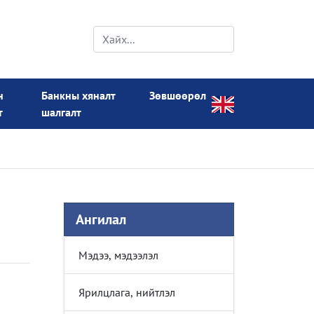
н
Банкны хяналт
Зөвшөөрөл
т
шалгалт
Ангилал
Мэдээ, мэдээлэл
Ярилцлага, нийтлэл