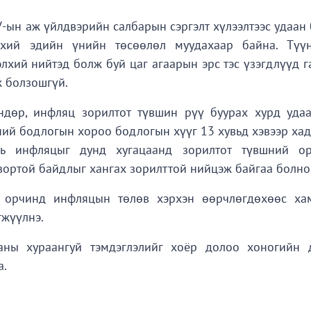
ын аж үйлдвэрийн салбарын сэргэлт хүлээлтээс удаан 
үхий эдийн үнийн төсөөлөл муудахаар байна. Түүн
хий нийтэд болж буй цаг агаарын эрс тэс үзэгдлүүд г
ж болзошгүй.
ндөр, инфляц зорилтот түвшин рүү буурах хурд уда
ий бодлогын хороо бодлогын хүүг 13 хувьд хэвээр хад
нь инфляцыг дунд хугацаанд зорилтот түвшний о
твортой байдлыг хангах зорилттой нийцэж байгаа болно
н орчинд инфляцын төлөв хэрхэн өөрчлөгдөхөөс ха
гжүүлнэ.
ны хураангуй тэмдэглэлийг хоёр долоо хоногийн 
а.