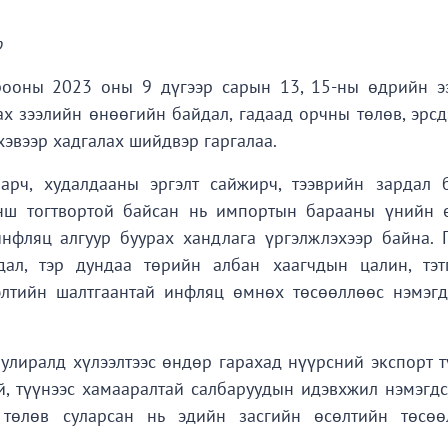
р
ооны 2023 оны 9 дүгээр сарын 13, 15-ны өдрийн э
зах зээлийн өнөөгийн байдал, гадаад орчны төлөв, эрс
хэвээр хадгалах шийдвэр гаргалаа.
рч, худалдааны эргэлт сайжирч, тээврийн зардал б
нш тогтвортой байсан нь импортын барааны үнийн ө
нфляц алгуур буурах хандлага үргэлжлэхээр байна. Г
ал, тэр дундаа төрийн албан хаагчдын цалин, тэтг
элтийн шалтгаантай инфляц өмнөх төсөөллөөс нэмэгд
улиралд хүлээлтээс өндөр гарахад нүүрсний экспорт т
й, түүнээс хамааралтай салбаруудын идэвхжил нэмэгдс
 төлөв суларсан нь эдийн засгийн өсөлтийн төсөө