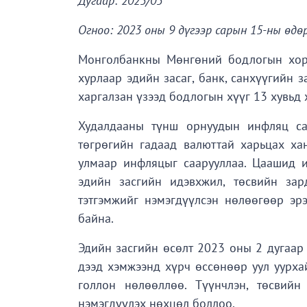
Дугаар: 2023/03
Огноо: 2023 оны 9 дүгээр сарын 15-ны өдө
Монголбанкны Мөнгөний бодлогын хор
хурлаар эдийн засаг, банк, санхүүгийн 
харгалзан үзээд бодлогын хүүг 13 хувьд 
Худалдааны түнш орнуудын инфляц саа
төгрөгийн гадаад валюттай харьцах ха
улмаар инфляцыг саарууллаа. Цаашид и
эдийн засгийн идэвхжил, төсвийн зард
тэтгэмжийг нэмэгдүүлсэн нөлөөгөөр эр
байна.
Эдийн засгийн өсөлт 2023 оны 2 дугаар 
дээд хэмжээнд хүрч өссөнөөр уул уурха
голлон нөлөөллөө. Түүнчлэн, төсвийн
нэмэгдүүлэх нөхцөл боллоо.