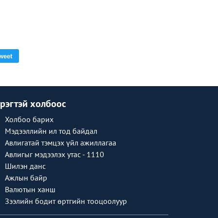
weet
рэгтэй холбоос
Холбоо барих
Мэдээллийн ил тод байдал
Авлигатай тэмцэх үйл ажиллагаа
Авлигыг мэдээлэх утас - 1110
Шилэн данс
Ажлын байр
Валютын ханш
Зээлийн бодит өртгийн тооцоолуур