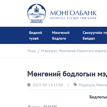
Бидний
Мөнгөний
Санхүүгийн т
тухай
бодлого
байдал
Нүүр
Мэдэгдэл
,
Мөнгөний бодлогын мэдэгд
Мөнгөний бодлогын мэд
2023-09-14 15:00
|
Мэдэгдэл
,
Мөнгө
Бодлогын