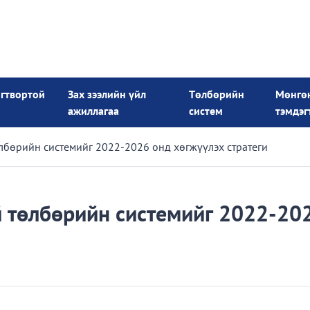
огтвортой
Зах зээлийн үйл
Төлбөрийн
Мөнгө
ажиллагаа
систем
тэмдэг
лбөрийн системийг 2022-2026 онд хөгжүүлэх стратеги
 төлбөрийн системийг 2022-20
и