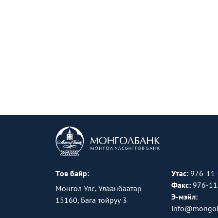
Төв байр:
Утас:
976-11
Факс:
976-11
Монгол Улс, Улаанбаатар
Э-мэйл:
15160, Бага тойруу 3
info@mongol