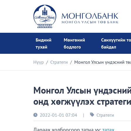
Бидний
Мөнгөний
Санхүүгийн т
тухай
бодлого
байдал
Нүүр
Стратеги
Монгол Улсын үндэсний тө
Монгол Улсын үндэсний
онд хөгжүүлэх стратег
2022-01-01 07:04
|
Стратеги
Дараах холбоосоор татна уу:
татах