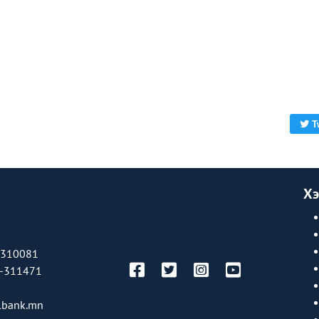
T
Хэ
-310081
-311471
bank.mn