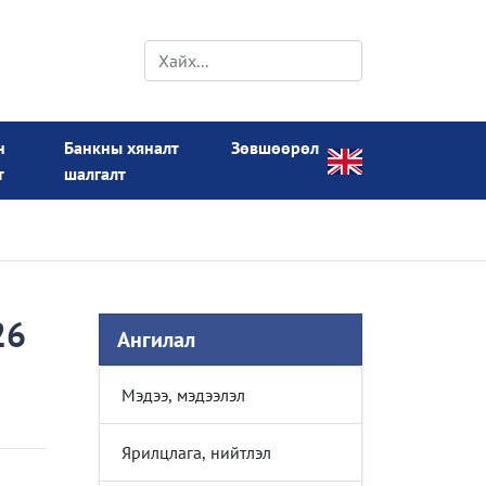
н
Банкны хяналт
Зөвшөөрөл
т
шалгалт
26
Ангилал
Мэдээ, мэдээлэл
Ярилцлага, нийтлэл