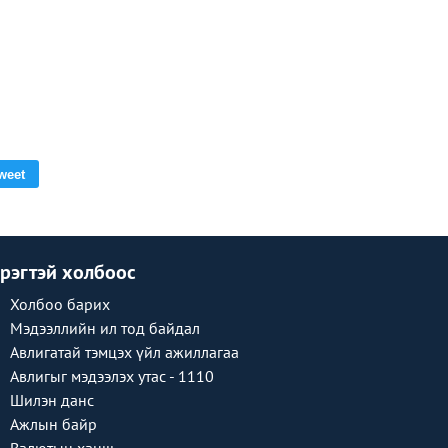
weet
рэгтэй холбоос
Холбоо барих
Мэдээллийн ил тод байдал
Авлигатай тэмцэх үйл ажиллагаа
Авлигыг мэдээлэх утас - 1110
Шилэн данс
Ажлын байр