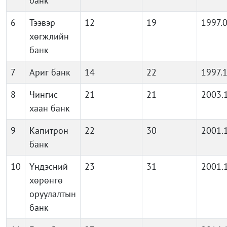
банк
6
Тээвэр
12
19
1997.
хөгжлийн
банк
7
Ариг банк
14
22
1997.
8
Чингис
21
21
2003.
хаан банк
9
Капитрон
22
30
2001.
банк
10
Үндэсний
23
31
2001.
хөрөнгө
оруулалтын
банк