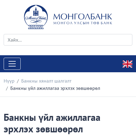
Нүүр
Банкны хяналт шалгалт
Банкны үйл ажиллагаа эрхлэх зөвшөөрөл
Банкны үйл ажиллагаа
эрхлэх зөвшөөрөл