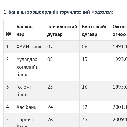
1. Банкны зөвшөөрлийн гэрчилгээний мэдээлэл:
Банкны
Гэрчилгээний
Бүртгэлийн
Олгос
№
нэр
дугаар
дугаар
огноо
1
ХААН банк
02
06
1991.
2
Худалдаа
08
13
1993.
хөгжлийн
банк
3
Голомт
25
16
1995.
банк
4
Хас банк
24
32
2001.
5
Төрийн
26
33
2009.