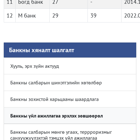
11
Богд банк
27
-
2014.
12
М банк
29
39
2022.
Банкны хяналт шалгалт
Хууль, эрх зүйн актууд
Банкны салбарын шинэтгэлийн хөтөлбөр
Банкны зохистой харьцааны шаардлага
Банкны үйл ажиллагаа эрхлэх зөвшөөрөл
Банкны салбарын мөнгө угаах, террроризмыг
санхүүжүүлэхтэй тэмцэх үйл ажиллагаа