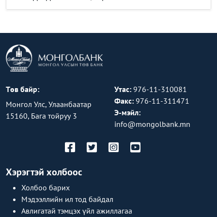
Төв байр:
Утас:
976-11-310081
Факс:
976-11-311471
Монгол Улс, Улаанбаатар
Э-мэйл:
15160, Бага тойруу 3
info@mongolbank.mn
Хэрэгтэй холбоос
Холбоо барих
Мэдээллийн ил тод байдал
Авлигатай тэмцэх үйл ажиллагаа