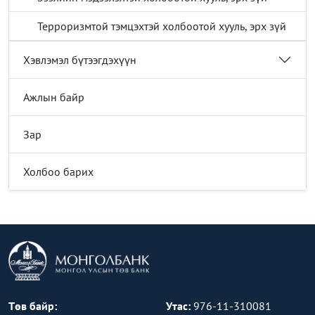
Терроризмтой тэмцэхтэй холбоотой хууль, эрх зүй
Хэвлэмэл бүтээгдэхүүн
Ажлын байр
Зар
Холбоо барих
Төв байр:
Утас:
976-11-310081