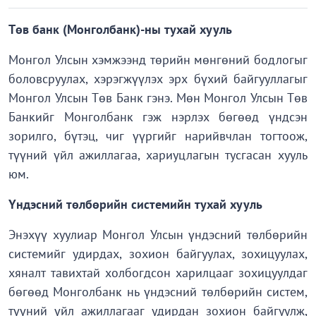
Төв банк (Монголбанк)-ны тухай хууль
Монгол Улсын хэмжээнд төрийн мөнгөний бодлогыг
боловсруулах, хэрэгжүүлэх эрх бүхий байгууллагыг
Монгол Улсын Төв Банк гэнэ. Мөн Монгол Улсын Төв
Банкийг Монголбанк гэж нэрлэх бөгөөд үндсэн
зорилго, бүтэц, чиг үүргийг нарийвчлан тогтоож,
түүний үйл ажиллагаа, хариуцлагын тусгасан хууль
юм.
Үндэсний төлбөрийн системийн тухай хууль
Энэхүү хуулиар Монгол Улсын үндэсний төлбөрийн
системийг удирдах, зохион байгуулах, зохицуулах,
хяналт тавихтай холбогдсон харилцааг зохицуулдаг
бөгөөд Монголбанк нь үндэсний төлбөрийн систем,
түүний үйл ажиллагааг удирдан зохион байгуулж,