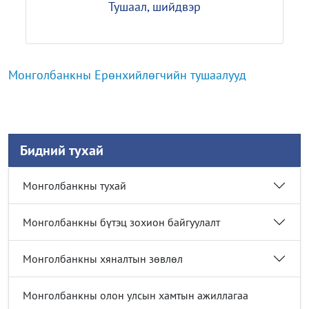
Тушаал, шийдвэр
Монголбанкны Ерөнхийлөгчийн тушаалууд
Бидний тухай
Монголбанкны тухай
Монголбанкны бүтэц зохион байгуулалт
Монголбанкны хяналтын зөвлөл
Монголбанкны олон улсын хамтын ажиллагаа