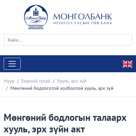
Нүүр
Бидний тухай
Хууль, эрх зүй
Мөнгөний бодлоготой холбоотой хууль, эрх зүй
Мөнгөний бодлогын талаарх
хууль, эрх зүйн акт