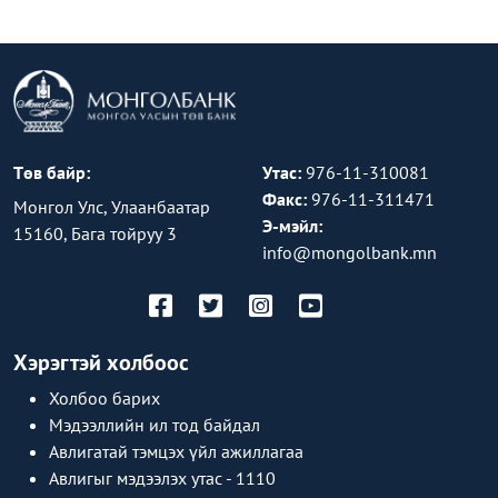
Төв байр:
Утас:
976-11-310081
Факс:
976-11-311471
Монгол Улс, Улаанбаатар
Э-мэйл:
15160, Бага тойруу 3
info@mongolbank.mn
Хэрэгтэй холбоос
Холбоо барих
Мэдээллийн ил тод байдал
Авлигатай тэмцэх үйл ажиллагаа
Авлигыг мэдээлэх утас - 1110