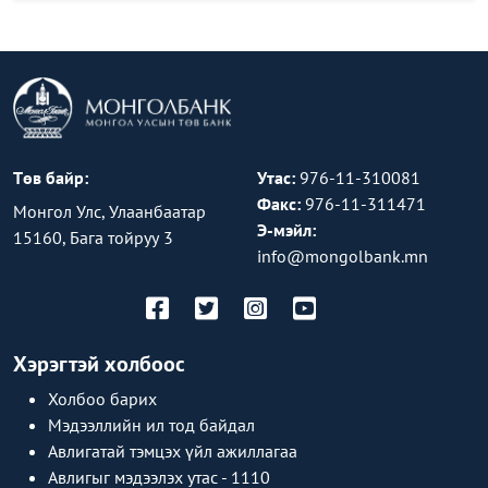
Төв байр:
Утас:
976-11-310081
Факс:
976-11-311471
Монгол Улс, Улаанбаатар
Э-мэйл:
15160, Бага тойруу 3
info@mongolbank.mn
Хэрэгтэй холбоос
Холбоо барих
Мэдээллийн ил тод байдал
Авлигатай тэмцэх үйл ажиллагаа
Авлигыг мэдээлэх утас - 1110