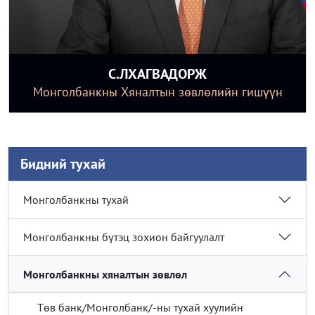
С.ЛХАГВАДОРЖ
Монголбанкны Хяналтын зөвлөлийн гишүүн
Бидний тухай
Монголбанкны тухай
Монголбанкны бүтэц зохион байгуулалт
Монголбанкны хяналтын зөвлөл
Төв банк/Монголбанк/-ны тухай хуулийн