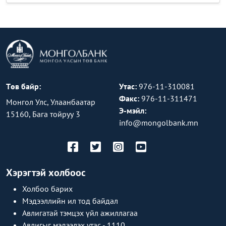
Төв байр:
Утас:
976-11-310081
Факс:
976-11-311471
Монгол Улс, Улаанбаатар
Э-мэйл:
15160, Бага тойруу 3
info@mongolbank.mn
Хэрэгтэй холбоос
Холбоо барих
Мэдээллийн ил тод байдал
Авлигатай тэмцэх үйл ажиллагаа
Авлигыг мэдээлэх утас - 1110