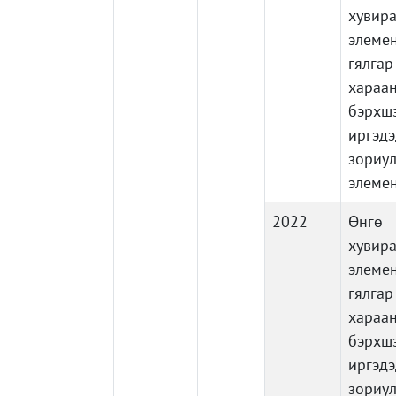
хувира
элемен
гялгар
хараа
бэрхш
иргэдэ
зориу
элеме
2022
Өнг
хувира
элемен
гялгар
хараа
бэрхш
иргэдэ
зориу