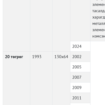
элемен
тасал
харагд
метал
элеме
нэмсэ
2024
20 төгрөг
1993
130x64
2002
2005
2007
2009
2011