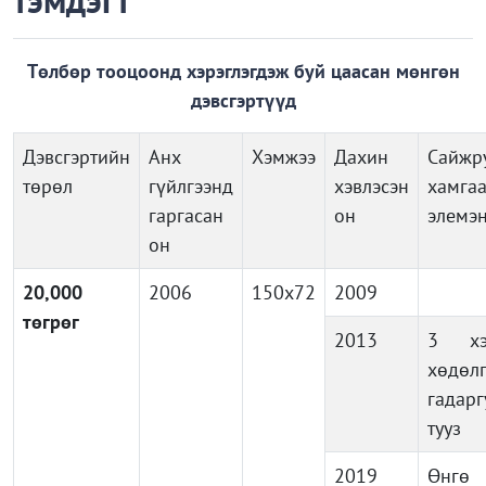
тэмдэгт
Төлбөр тооцоонд хэрэглэгдэж буй цаасан мөнгөн
дэвсгэртүүд
Дэвсгэртийн
Анх
Хэмжээ
Дахин
Сайжр
төрөл
гүйлгээнд
хэвлэсэн
хамга
гаргасан
он
элемэ
он
20,000
2006
150x72
2009
төгрөг
2013
3 хэ
хөдөл
гадарг
тууз
2019
Өнг