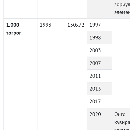
зориу
элеме
1,000
1993
150x72
1997
төгрөг
1998
2003
2007
2011
2013
2017
2020
Өнг
хувира
элемен