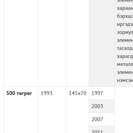
хараа
бэрхш
иргэдэ
зориу
элемен
тасал
харагд
метал
элеме
нэмсэн
500 төгрөг
1993
145x70
1997
2003
2007
2011