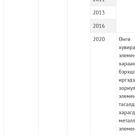
2013
2016
2020
Өнг
хувира
элемен
хараа
бэрхш
иргэдэ
зориу
элемен
тасал
харагд
метал
элеме