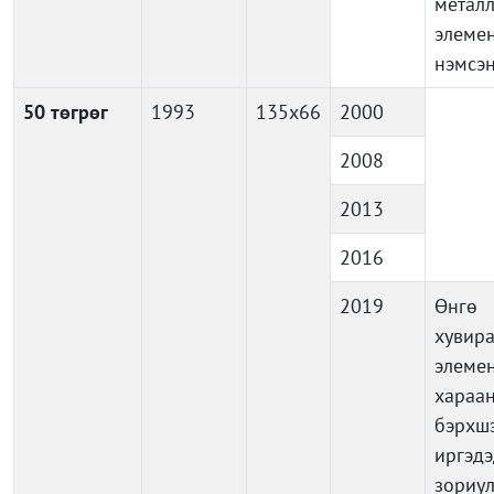
метал
элеме
нэмсэ
50 төгрөг
1993
135x66
2000
2008
2013
2016
2019
Өнг
хувира
элемен
хараа
бэрхш
иргэдэ
зориу