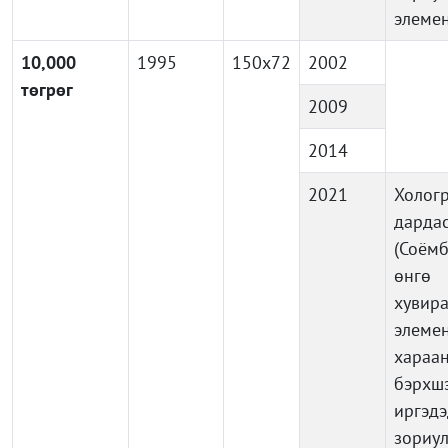
элеме
10,000
1995
150x72
2002
төгрөг
2009
2014
2021
Холог
дарда
(Соёмб
өнг
хувира
элемен
хараа
бэрхш
иргэдэ
зориу