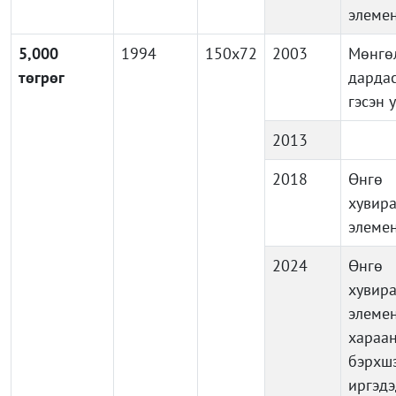
элеме
5,000
1994
150x72
2003
Мөнгө
төгрөг
дарда
гэсэн 
2013
2018
Өнг
хувира
элеме
2024
Өнг
хувира
элемен
хараа
бэрхш
иргэдэ