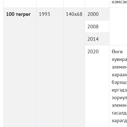
нэмсэ
100 төгрөг
1993
140x68
2000
2008
2014
2020
Өнг
хувира
элемен
хараа
бэрхш
иргэдэ
зориу
элемен
тасал
харагд