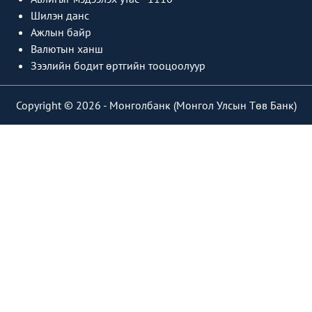
Шилэн данс
Ажлын байр
Валютын ханш
Зээлийн бодит өртгийн тооцоолуур
Copyright © 2026 -
Монголбанк (Монгол Улсын Төв Банк)