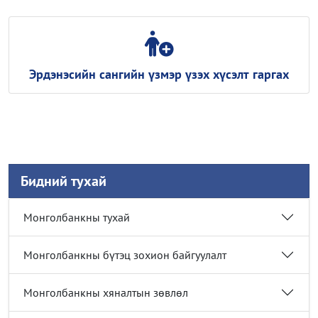
Эрдэнэсийн сангийн үзмэр үзэх хүсэлт гаргах
Бидний тухай
Монголбанкны тухай
Монголбанкны бүтэц зохион байгуулалт
Монголбанкны хяналтын зөвлөл