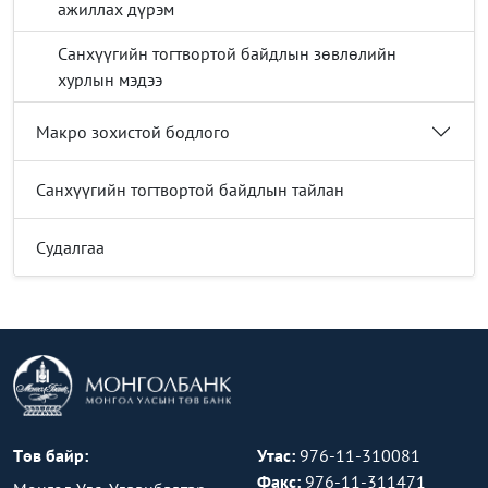
ажиллах дүрэм
Санхүүгийн тогтвортой байдлын зөвлөлийн
хурлын мэдээ
Макро зохистой бодлого
Санхүүгийн тогтвортой байдлын тайлан
Судалгаа
Төв байр:
Утас:
976-11-310081
Факс:
976-11-311471