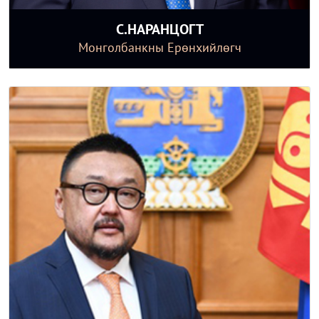
С.НАРАНЦОГТ
Монголбанкны Ерөнхийлөгч