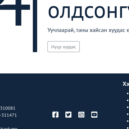
олдсонг
Уучлаарай, таны хайсан хуудас 
Нүүр хуудас
Хэ
-310081
-311471
bank.mn