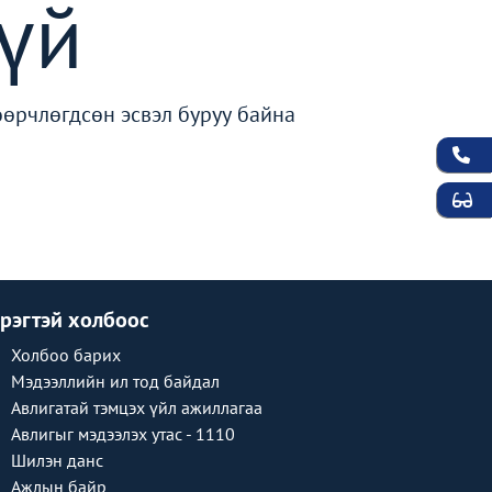
үй
өөрчлөгдсөн эсвэл буруу байна
рэгтэй холбоос
Холбоо барих
Мэдээллийн ил тод байдал
Авлигатай тэмцэх үйл ажиллагаа
Авлигыг мэдээлэх утас - 1110
Шилэн данс
Ажлын байр