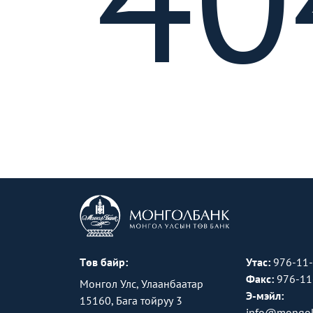
Төв байр:
Утас:
976-11
Факс:
976-11
Монгол Улс, Улаанбаатар
Э-мэйл:
15160, Бага тойруу 3
info@mongol