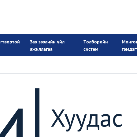
огтвортой
Зах зээлийн үйл
Төлбөрийн
Мөнгө
ажиллагаа
систем
тэмдэг
4
Хуудас