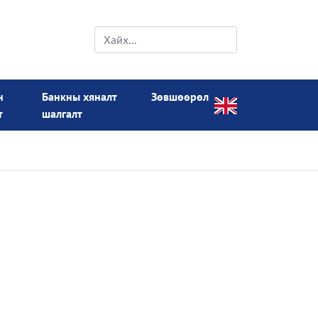
н
Банкны хяналт
Зөвшөөрөл
т
шалгалт