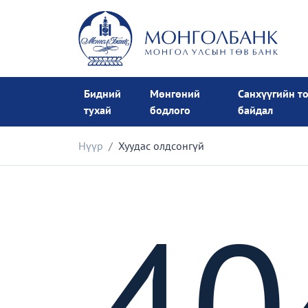
Бидний
Мөнгөний
Санхүүгийн т
тухай
бодлого
байдал
Нүүр
Хуудас олдсонгүй
40