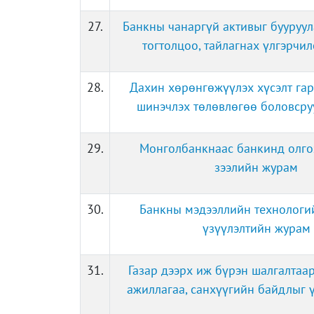
27.
Банкны чанаргүй активыг бууруул
тогтолцоо, тайлагнах үлгэрчи
28.
Дахин хөрөнгөжүүлэх хүсэлт гар
шинэчлэх төлөвлөгөө боловсру
29.
Монголбанкнаас банкинд олго
зээлийн журам
30.
Банкны мэдээллийн технологи
үзүүлэлтийн журам
31.
Газар дээрх иж бүрэн шалгалтаа
ажиллагаа, санхүүгийн байдлыг 