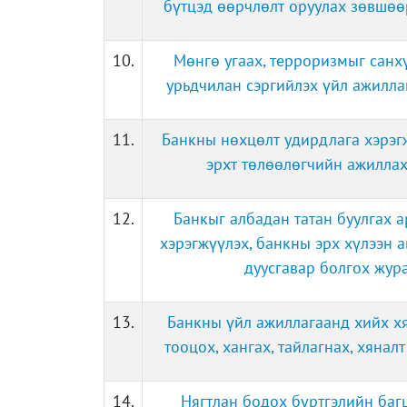
бүтцэд өөрчлөлт оруулах зөвшө
10.
Мөнгө угаах, терроризмыг санх
урьдчилан сэргийлэх үйл ажилл
11.
Банкны нөхцөлт удирдлага хэрэг
эрхт төлөөлөгчийн ажилла
12.
Банкыг албадан татан буулгах а
хэрэгжүүлэх, банкны эрх хүлээн а
дуусгавар болгох жур
13.
Банкны үйл ажиллагаанд хийх х
тооцох, хангах, тайлагнах, хянал
14.
Нягтлан бодох бүртгэлийн баг