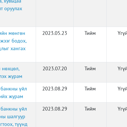
, хувьцаа
т оруулах
дийн мөнгөн
2023.05.23
Тийм
Үгү
жээг бодох,
длыг хангах
 нөхцөл,
2023.07.20
Тийм
Үгү
үлэх журам
 банкны үйл
2023.08.29
Тийм
Үгү
хийх журам
 банкны үйл
2023.08.29
Тийм
Үгү
ны шалгуур
гтоох, түүнд