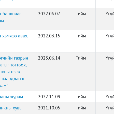
д банкнаас
2022.06.07
Тийм
Үгү
ам
 хэмжээ авах,
2022.03.15
Тийм
Үгү
өгчийн газрын
2023.06.14
Тийм
Үгү
агыг тогтоох,
анкны нэгж
 шаардлагыг
рам"
гааны журам
2022.11.09
Тийм
Үгү
анкны хувь
2021.10.05
Тийм
Үгү