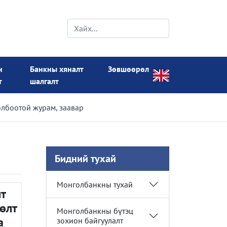
н
Банкны хяналт
Зөвшөөрөл
т
шалгалт
олбоотой журам, заавар
Бидний тухай
Монголбанкны тухай
т
өлт
Монголбанкны бүтэц
а
зохион байгуулалт