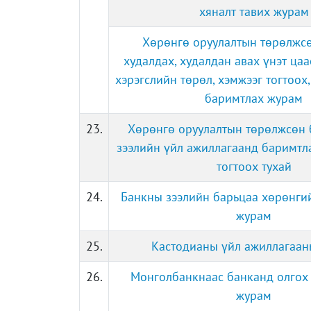
хяналт тавих журам
Хөрөнгө оруулалтын төрөлжс
худалдах, худалдан авах үнэт цаа
хэрэгслийн төрөл, хэмжээг тогтоох
баримтлах журам
23.
Хөрөнгө оруулалтын төрөлжсөн 
зээлийн үйл ажиллагаанд баримтл
тогтоох тухай
24.
Банкны зээлийн барьцаа хөрөнги
журам
25.
Кастодианы үйл ажиллагаа
26.
Монголбанкнаас банканд олгох 
журам