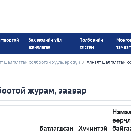
огтвортой
Зах зээлийн үйл
Төлбөрийн
Мөнгө
ажиллагаа
систем
тэмдэг
т шалгалттай холбоотой хууль, эрх зүй
Хяналт шалгалттай х
боотой журам, заавар
Нэмэл
өөрчл
Батлагдсан
Хүчинтэй
байга