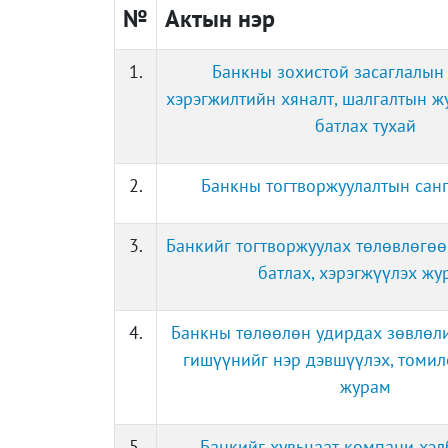
№
Актын нэр
1.
Банкны зохистой засаглалын
хэрэгжилтийн хяналт, шалгалтын 
батлах тухай
2.
Банкны тогтворжуулалтын сан
3.
Банкийг тогтворжуулах төлөвлөгөө
батлах, хэрэгжүүлэх жу
4.
Банкны төлөөлөн удирдах зөвлөли
гишүүнийг нэр дэвшүүлэх, томил
журам
5.
Банкийг хувьцаат компани хэл