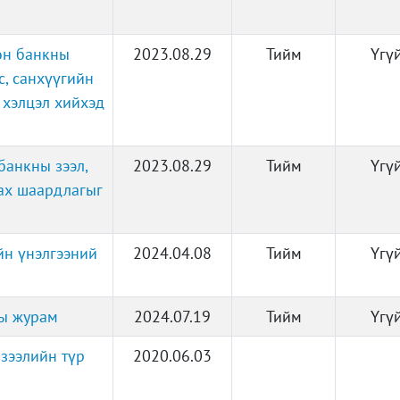
өн банкны
2023.08.29
Тийм
Үгү
с, санхүүгийн
, хэлцэл хийхэд
банкны зээл,
2023.08.29
Тийм
Үгү
ах шаардлагыг
йн үнэлгээний
2024.04.08
Тийм
Үгү
ны журам
2024.07.19
Тийм
Үгү
зээлийн түр
2020.06.03