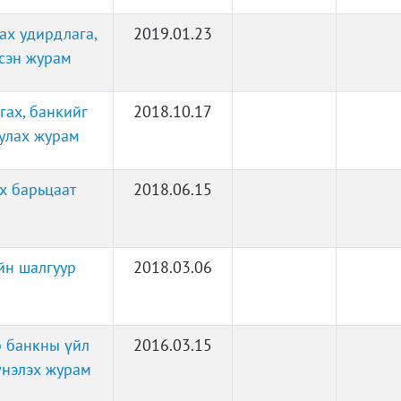
ах удирдлага,
2019.01.23
лсэн журам
гах, банкийг
2018.10.17
улах журам
х барьцаат
2018.06.15
йн шалгуур
2018.03.06
р банкны үйл
2016.03.15
үнэлэх журам