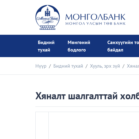
Бидний
Мөнгөний
Санхүүгийн т
тухай
бодлого
байдал
Нүүр
Бидний тухай
Хууль, эрх зүй
Хянал
Хяналт шалгалттай хол