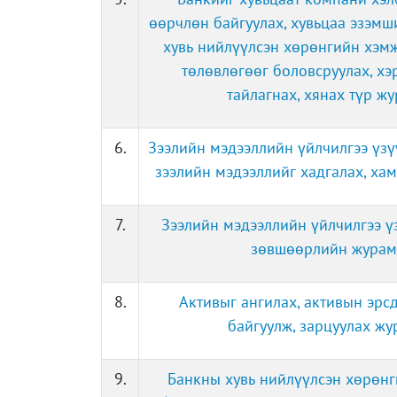
өөрчлөн байгуулах, хувьцаа эзэмш
хувь нийлүүлсэн хөрөнгийн хэм
төлөвлөгөөг боловсруулах, хэ
тайлагнах, хянах түр ж
6.
Зээлийн мэдээллийн үйлчилгээ үзү
зээлийн мэдээллийг хадгалах, ха
7.
Зээлийн мэдээллийн үйлчилгээ үз
зөвшөөрлийн журам
8.
Активыг ангилах, активын эрс
байгуулж, зарцуулах жу
9.
Банкны хувь нийлүүлсэн хөрөнг