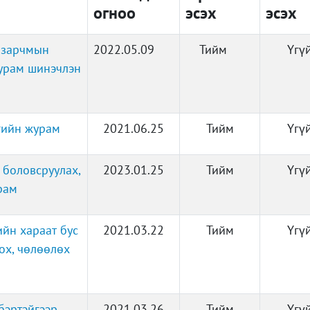
огноо
эсэх
эсэх
 зарчмын
2022.05.09
Тийм
Үгү
журам шинэчлэн
гийн журам
2021.06.25
Тийм
Үгү
 боловсруулах,
2023.01.25
Тийм
Үгү
рам
йн хараат бус
2021.03.22
Тийм
Үгү
ох, чөлөөлөх
бэртэйгээр
2021.03.26
Тийм
Үгү