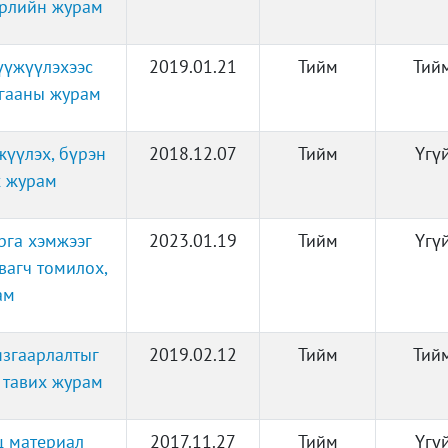
өрлийн журам
үүжүүлэхээс
2019.01.21
Тийм
Тий
агааны журам
жүүлэх, бүрэн
2018.12.07
Тийм
Үгү
х журам
рга хэмжээг
2023.01.19
Тийм
Үгү
вагч томилох,
ам
язгаарлалтыг
2019.02.12
Тийм
Тий
т тавих журам
ц материал
2017.11.27
Тийм
Үгү