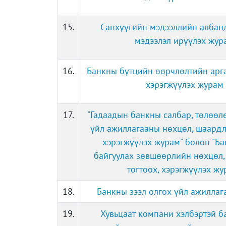
15.
Санхүүгийн мэдээллийн албан
мэдээлэл ирүүлэх жур
16.
Банкны бүтцийн өөрчлөлтийн арга
хэрэгжүүлэх журам
17.
"Гадаадын банкны салбар, төлөөл
үйл ажиллагааны нөхцөл, шаардл
хэрэгжүүлэх журам" болон "Б
байгуулах зөвшөөрлийн нөхцөл,
тогтоох, хэрэгжүүлэх жу
18.
Банкны зээл олгох үйл ажилла
19.
Хувьцаат компани хэлбэртэй б