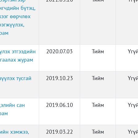
игчдийн бүтэц,
жээг өөрчлөх
рэгжүүлэх,
урам
үлэх этгээдийн
2020.07.03
Тийм
Үгү
мгаалах журам
үүлэх тусгай
2019.10.23
Тийм
Үгү
дэлийн сан
2019.06.10
Тийм
Үгү
рам
ийн хэмжээ,
2019.03.22
Тийм
Үгү