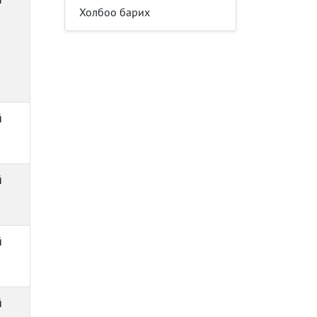
Холбоо барих
й
й
й
й