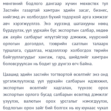
мөнгөний бодлого дангаар хүчин мөхөстөх тул
Засгийн газартай хамтран эдийн засаг, бизнес,
нийгэмд ач холбогдол бүхий тодорхой арга хэмжээг
авч хэрэгжүүллээ. Энэ хүрээнд шатахууны нөөц
бүрдүүлэх, уул уурхайн бус экспортын салбар, хөдөө
аж ахуйн салбарыг илүүтэйгээр дэмжиж, нүүрсний
орлогын доголдол, тээврийн саатлын талаарх
туршлага, судалгаа, мэдээллээр холбогдох төрийн
байгууллагуудыг хангаж, гарц, шийдлийг хамтран
боловсруулсан нь бодит үр дүнгээ өгч байна.
Цаашид эдийн засгийн тогтвортой өсөлтийг энэ онд
үргэлжлүүлэхэд уул уурхайн салбарын идэвхжил,
экспортын өсөлтийг хадгалах, түүнээс орох
экспортын орлого бусад салбарын өсөлтөд дэмжлэг
үзүүлэх, валютын орох урсгалыг нэмэгдүүлэх,
бодлогын орон зайг бий болгох нь юу юунаас чухал