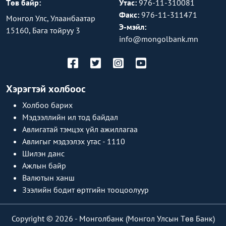
Төв байр:
Утас:
976-11-310081
Факс:
976-11-311471
Монгол Улс, Улаанбаатар
Э-мэйл:
15160, Бага тойруу 3
info@mongolbank.mn
Хэрэгтэй холбоос
Холбоо барих
Мэдээллийн ил тод байдал
Авлигатай тэмцэх үйл ажиллагаа
Авлигыг мэдээлэх утас - 1110
Шилэн данс
Ажлын байр
Валютын ханш
Зээлийн бодит өртгийн тооцоолуур
Copyright © 2026 -
Монголбанк (Монгол Улсын Төв Банк)