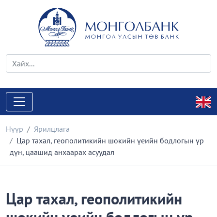
Нүүр
Ярилцлага
Цар тахал, геополитикийн шокийн үеийн бодлогын үр
дүн, цаашид анхаарах асуудал
Цар тахал, геополитикийн