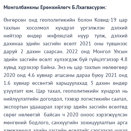
Монголбанкны Ерөнхийлөгч Б.Лхагвасүрэн:
Өнгөрсөн онд геополитикийн болон Ковид-19 цар
тахлын хосолмол хүндрэл үргэлжлэн дэлхий
нийтээр өндөр инфляцтай нүүр тулж, дэлхий
дахинаа эдийн засгийн өсөлт 2021 оны түвшнээс
даруй 2 дахин саарсан. 2022 онд Монгол Улсын
эдийн засгийн өсөлт хүлээгдэж буй гүйцэтгэлээр 4.8
хувьд хүрэхээр байна. Энэ нь цар тахлын нөлөөгөөр
2020 онд 4.6 хувиар агшсаны дараа буюу 2021 онд
1.6 хувиар өссөнтэй харьцуулахад 3 дахин өндөр
үзүүлэлт юм. Цар тахал, геополитикийн хүндрэл нь
нийлүүлэлтийн доголдол, тээвэр логистикийн саатал,
экспортын удаашрал зэргээр эдийн засгийн өсөлтөд
сөрөг нөлөөтэй байсан ч 2020 оноос хэрэгжүүлсэн
мөнгөний бодлого, санхүүгийн зохицуулалтын арга
хэмжээнүүд эдийн засгийн өсөлтийг сэргээхэд чухал