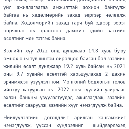
үйл ажиллагаагаа амжилттай зохион байгуулж
байгаа нь хөдөлмөрийн захад эергээр нөлөөлж
байна. Хөдөлмөрийн захад гарч буй эдгээр эерэг
өөрчлөлт нь орлогоор дамжин эдийн засгийн
өсөлтийг мөн тэтгэж байна.
Зээлийн хүү 2022 онд дунджаар 14.8 хувь буюу
өмнөх оны түвшинтэй ойролцоо байсан бол зээлийн
жилийн өсөлт дунджаар 19.2 хувь байсан нь 2021
оны 9.7 хувийн өсөлттэй харьцуулахад 2 дахин
эрчимжсэн үзүүлэлт юм. Мөнгөний бодлогын төлөв
ийнхүү хатуурсан нь 2022 оны сүүлийн улирлаас
эхлэн банкны үзүүлэлтүүдэд ажиглагдаж, зээлийн
өсөлтийг сааруулж, зээлийн хүүг нэмэгдүүлж байна.
Нийлүүлэлтийн доголдлыг арилган хангамжийг
нэмэгдүүлж, үүссэн хүндрэлийг шийдвэрлэхэд