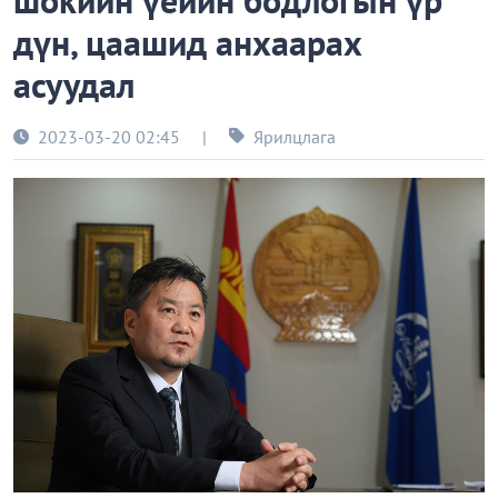
шокийн үеийн бодлогын үр
дүн, цаашид анхаарах
асуудал
2023-03-20 02:45
|
Ярилцлага