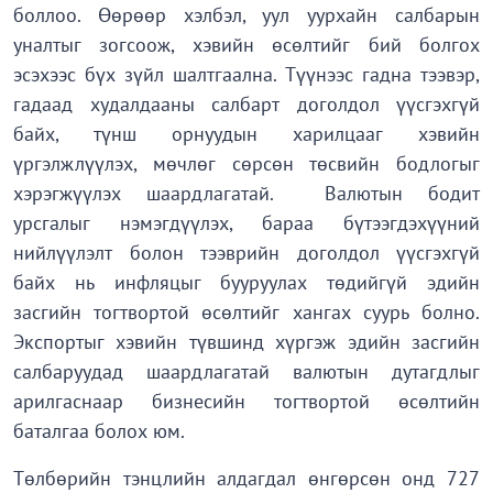
боллоо. Өөрөөр хэлбэл, уул уурхайн салбарын
уналтыг зогсоож, хэвийн өсөлтийг бий болгох
эсэхээс бүх зүйл шалтгаална. Түүнээс гадна тээвэр,
гадаад худалдааны салбарт доголдол үүсгэхгүй
байх, түнш орнуудын харилцааг хэвийн
үргэлжлүүлэх, мөчлөг сөрсөн төсвийн бодлогыг
хэрэгжүүлэх шаардлагатай. Валютын бодит
урсгалыг нэмэгдүүлэх, бараа бүтээгдэхүүний
нийлүүлэлт болон тээврийн доголдол үүсгэхгүй
байх нь инфляцыг бууруулах төдийгүй эдийн
засгийн тогтвортой өсөлтийг хангах суурь болно.
Экспортыг хэвийн түвшинд хүргэж эдийн засгийн
салбаруудад шаардлагатай валютын дутагдлыг
арилгаснаар бизнесийн тогтвортой өсөлтийн
баталгаа болох юм.
Төлбөрийн тэнцлийн алдагдал өнгөрсөн онд 727