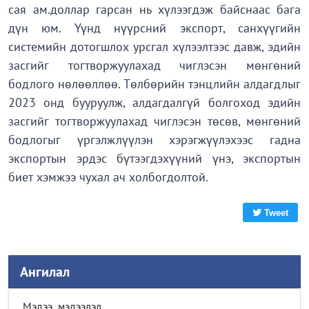
сая ам.доллар гарсан нь хүлээгдэж байснаас бага
дүн юм. Үүнд нүүрсний экспорт, санхүүгийн
системийн дотогшлох урсгал хүлээлтээс давж, эдийн
засгийг тогтворжуулахад чиглэсэн мөнгөний
бодлого нөлөөллөө. Төлбөрийн тэнцлийн алдагдлыг
2023 онд бууруулж, алдагдалгүй болгоход эдийн
засгийг тогтворжуулахад чиглэсэн төсөв, мөнгөний
бодлогыг үргэлжлүүлэн хэрэгжүүлэхээс гадна
экспортын эрдэс бүтээгдэхүүний үнэ, экспортын
биет хэмжээ чухал ач холбогдолтой.
Tweet
Ангилал
Мэдээ, мэдээлэл