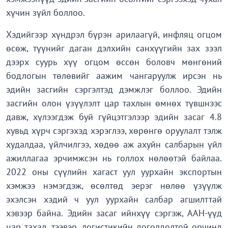
хүчин зүйл боллоо.
Хэдийгээр хүндрэл бүрэн арилаагүй, инфляц огцом
өсөж, түүнийг даган дэлхийн санхүүгийн зах зээл
дээрх суурь хүү огцом өссөн боловч мөнгөний
бодлогын төлөвийг аажим чангаруулж ирсэн нь
эдийн засгийн сэргэлтэд дэмжлэг боллоо. Эдийн
засгийн олон үзүүлэлт цар тахлын өмнөх түвшнээс
давж, хүлээгдэж буй гүйцэтгэлээр эдийн засаг 4.8
хувьд хүрч сэргэхэд хэрэглээ, хөрөнгө оруулалт тэлж
худалдаа, үйлчилгээ, хөдөө аж ахуйн салбарын үйл
ажиллагаа эрчимжсэн нь голлох нөлөөтэй байлаа.
2022 оны сүүлийн хагаст уул уурхайн экспортын
хэмжээ нэмэгдэж, өсөлтөд эерэг нөлөө үзүүлж
эхэлсэн хэдий ч уул уурхайн салбар агшилттай
хэвээр байна. Эдийн засаг ийнхүү сэргэж, ААН-үүд
цар тахал, тээвэр, логистикийн доголдолтой орчинд