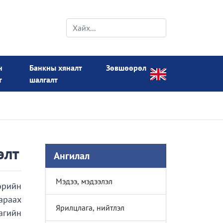
н
Банкны хяналт
Зөвшөөрөл
т
шалгалт
элт
Ангилал
Мэдээ, мэдээлэл
өрийн
араах
Ярилцлага, нийтлэл
цагийн