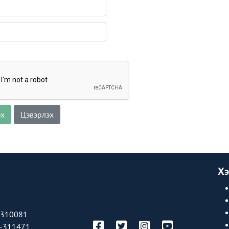
эх
Цэвэрлэх
Хэ
-310081
-311471