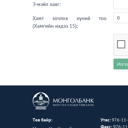
Э-мэйл хаяг:
Хамт зочлох хүний тоо
(Хамгийн ихдээ 15):
Илгэ
Төв байр:
Утас:
976-11
Факс:
976-11