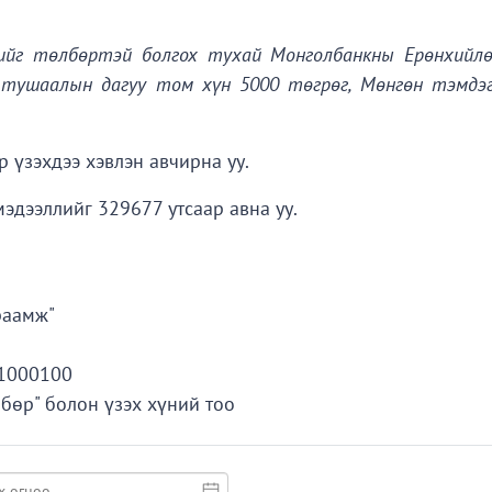
рийг төлбөртэй болгох тухай Монголбанкны Ерөнхийлө
2 тушаалын дагуу том хүн 5000 төгрөг, Мөнгөн тэмдэ
р үзэхдээ хэвлэн авчирна уу.
эдээллийг 329677 утсаар авна уу.
раамж"
1000100
бөр" болон үзэх хүний тоо