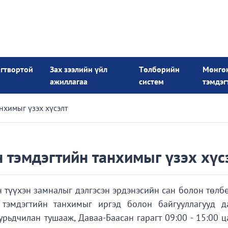
огтвортой
Зах зээлийн үйл
Төлбөрийн
Мөнгө
ажиллагаа
систем
тэмдэг
нхимыг үзэх хүсэлт
н тэмдэгтийн танхимыг үзэх хүс
н түүхэн замналыг дэлгэсэн эрдэнэсийн сан болон төлб
 тэмдэгтийн танхимыг иргэд болон байгууллагууд д
урьдчилан тушааж, Даваа-Баасан гарагт 09:00 - 15:00 