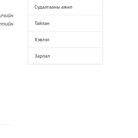
Судалгааны ажил
гчийн
Тайлан
гтийн
Хэвлэл
Зарлал