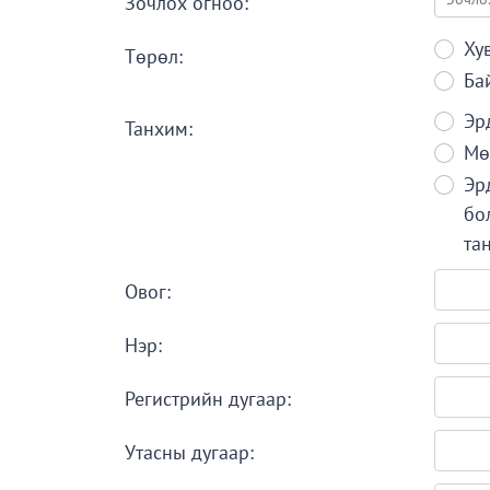
Зочлох огноо:
Ху
Төрөл:
Ба
Эр
Танхим:
Мө
Эр
бо
та
Овог:
Нэр:
Регистрийн дугаар:
Утасны дугаар: