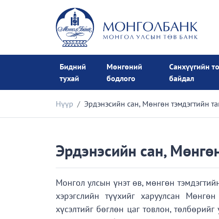
Бидний
Мөнгөний
Санхүүгийн т
тухай
бодлого
байдал
Нүүр
Эрдэнэсийн сан, Мөнгөн тэмдэгтийн та
Эрдэнэсийн сан, Мөнгө
Монгол улсын үнэт өв, мөнгөн тэмдэгтий
хэрэгслийн түүхийг харуулсан Мөнгөн
хүсэлтийг бөглөн цаг товлон, төлбөрийг 