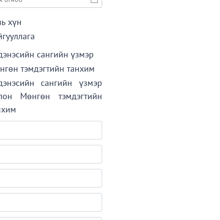
вь хүн
йгууллага
дэнэсийн сангийн үзмэр
нгөн тэмдэгтийн танхим
дэнэсийн сангийн үзмэр
лон Мөнгөн тэмдэгтийн
нхим