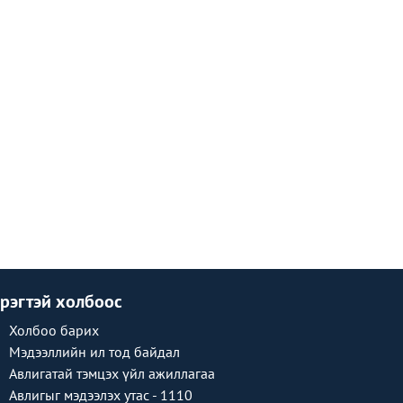
рэгтэй холбоос
Холбоо барих
Мэдээллийн ил тод байдал
Авлигатай тэмцэх үйл ажиллагаа
Авлигыг мэдээлэх утас - 1110