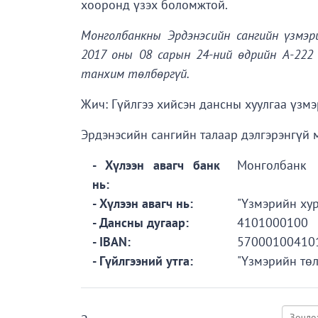
хооронд үзэх боломжтой.
Монголбанкны Эрдэнэсийн сангийн үзмэ
2017 оны 08 сарын 24-ний өдрийн А-22
танхим төлбөргүй.
Жич: Гүйлгээ хийсэн дансны хуулгаа үзмэ
Эрдэнэсийн сангийн талаар дэлгэрэнгүй м
- Хүлээн авагч банк
Монголбанк
нь:
- Хүлээн авагч нь:
"Үзмэрийн ху
- Дансны дугаар:
4101000100
- IBAN:
57000100410
- Гүйлгээний утга:
"Үзмэрийн төл