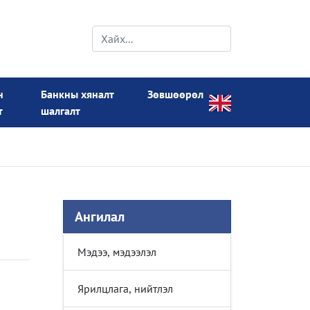
н
Банкны хяналт
Зөвшөөрөл
т
шалгалт
Ангилал
Мэдээ, мэдээлэл
Ярилцлага, нийтлэл