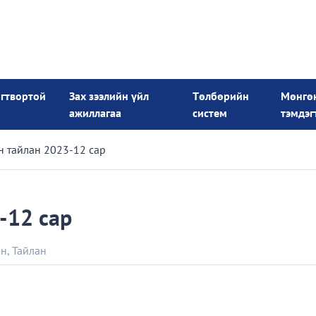
огтвортой
Зах зээлийн үйл
Төлбөрийн
Мөнгө
ажиллагаа
систем
тэмдэг
 тайлан 2023-12 сар
-12 сар
ан
,
Тайлан