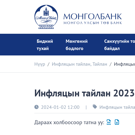
Бидний
Мөнгөний
Санхүүгийн т
тухай
бодлого
байдал
Нүүр
Инфляцын тайлан
,
Тайлан
Инфляцын
Инфляцын тайлан 2023
2024-01-02 12:00
|
Инфляцын тайл
Дараах холбоосоор татна уу: