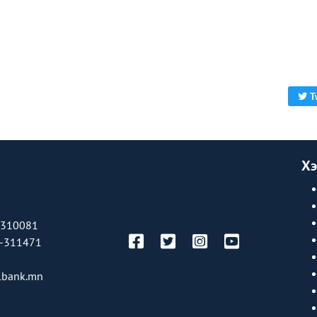
T
Хэ
-310081
-311471
bank.mn