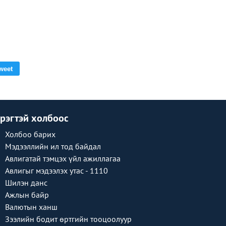
weet
рэгтэй холбоос
Холбоо барих
Мэдээллийн ил тод байдал
Авлигатай тэмцэх үйл ажиллагаа
Авлигыг мэдээлэх утас - 1110
Шилэн данс
Ажлын байр
Валютын ханш
Зээлийн бодит өртгийн тооцоолуур