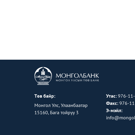
Төв байр:
Утас:
976-11
Факс:
976-11
Монгол Улс, Улаанбаатар
Э-мэйл:
15160, Бага тойруу 3
info@mongol