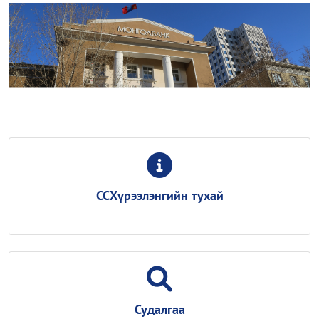
ССХүрээлэнгийн тухай
Судалгаа