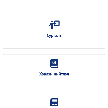
Сургалт
Хэвлэн нийтлэл