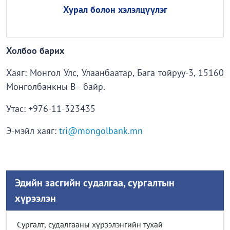
Хурал болон хэлэлцүүлэг
Холбоо барих
Хаяг: Монгол Улс, Улаанбаатар, Бага тойруу-3, 15160
Монголбанкны В - байр.
Утас: +976-11-323435
Э-мэйл хаяг:
tri@mongolbank.mn
Эдийн засгийн судалгаа, сургалтын
хүрээлэн
Сургалт, судалгааны хүрээлэнгийн тухай