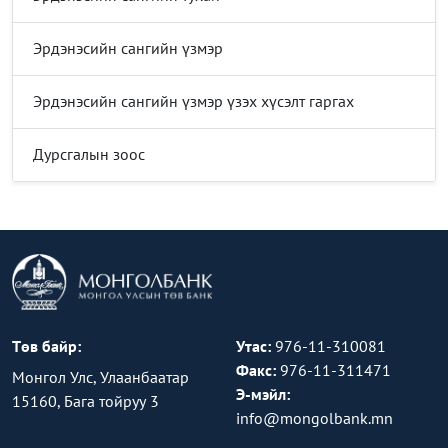
Эрдэнэсийн сангийн үзмэр
Эрдэнэсийн сангийн үзмэр үзэх хүсэлт гаргах
Дурсгалын зоос
Төв байр:
Утас:
976-11-310081
Факс:
976-11-311471
Монгол Улс, Улаанбаатар
Э-мэйл:
15160, Бага тойруу 3
info@mongolbank.mn