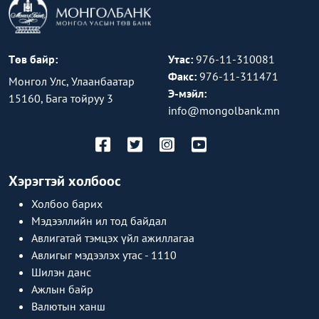
Төв байр:
Утас:
976-11-310081
Факс:
976-11-311471
Монгол Улс, Улаанбаатар
Э-мэйл:
15160, Бага тойруу 3
info@mongolbank.mn
Хэрэгтэй холбоос
Холбоо барих
Мэдээллийн ил тод байдал
Авлигатай тэмцэх үйл ажиллагаа
Авлигыг мэдээлэх утас - 1110
Шилэн данс
Ажлын байр
Валютын ханш