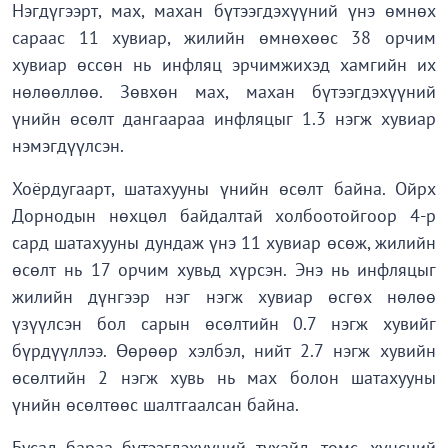
Нэгдүгээрт, мах, махан бүтээгдэхүүний үнэ өмнөх
сараас 11 хувиар, жилийн өмнөхөөс 38 орчим
хувиар өссөн нь инфляц эрчимжихэд хамгийн их
нөлөөллөө. Зөвхөн мах, махан бүтээгдэхүүний
үнийн өсөлт дангаараа инфляцыг 1.3 нэгж хувиар
нэмэгдүүлсэн.
Хоёрдугаарт, шатахууны үнийн өсөлт байна. Ойрх
Дорнодын нөхцөл байдалтай холбоотойгоор 4-р
сард шатахууны дундаж үнэ 11 хувиар өсөж, жилийн
өсөлт нь 17 орчим хувьд хүрсэн. Энэ нь инфляцыг
жилийн дүнгээр нэг нэгж хувиар өсгөх нөлөө
үзүүлсэн бол сарын өсөлтийн 0.7 нэгж хувийг
бүрдүүллээ. Өөрөөр хэлбэл, нийт 2.7 нэгж хувийн
өсөлтийн 2 нэгж хувь нь мах болон шатахууны
үнийн өсөлтөөс шалтгаалсан байна.
Бусад бараа бүтээгдэхүүний тухайд, төмс, хүнсний