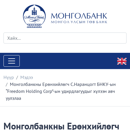
Нүүр
Мэдээ
Монголбанкны Ерөнхийлөгч С.Наранцогт БНКУ-ын
“Freedom Holding Corp”-ын удирдлагуудыг хүлээн авч
уулзлаа
Монголбанкны Ерөнхийлөгч