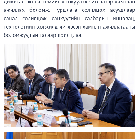
дижитал экосистемийг хөгжүүлэх чиглэлээр хамтран
ажиллах боломж, туршлага солилцох асуудлаар
санал солилцож, санхүүгийн салбарын инновац,
технологийн хөгжилд чиглэсэн хамтын ажиллагааны
боломжуудын талаар ярилцлаа.