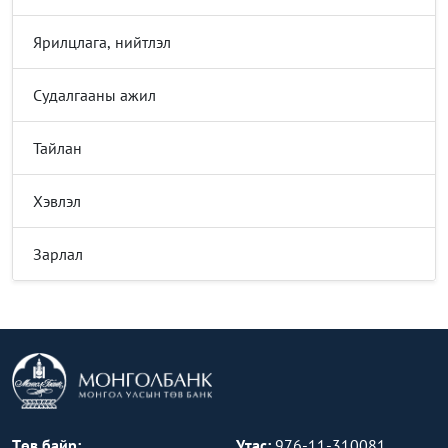
Ярилцлага, нийтлэл
Судалгааны ажил
Тайлан
Хэвлэл
Зарлал
Төв байр:
Утас:
976-11-310081