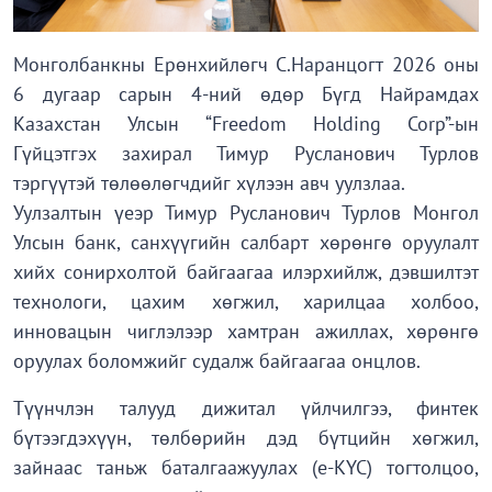
Монголбанкны Ерөнхийлөгч С.Наранцогт 2026 оны
6 дугаар сарын 4-ний өдөр Бүгд Найрамдах
Казахстан Улсын “Freedom Holding Corp”-ын
Гүйцэтгэх захирал Тимур Русланович Турлов
тэргүүтэй төлөөлөгчдийг хүлээн авч уулзлаа.
Уулзалтын үеэр Тимур Русланович Турлов Монгол
Улсын банк, санхүүгийн салбарт хөрөнгө оруулалт
хийх сонирхолтой байгаагаа илэрхийлж, дэвшилтэт
технологи, цахим хөгжил, харилцаа холбоо,
инновацын чиглэлээр хамтран ажиллах, хөрөнгө
оруулах боломжийг судалж байгаагаа онцлов.
Түүнчлэн талууд дижитал үйлчилгээ, финтек
бүтээгдэхүүн, төлбөрийн дэд бүтцийн хөгжил,
зайнаас таньж баталгаажуулах (e-KYC) тогтолцоо,