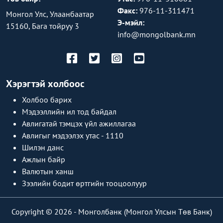
Факс:
976-11-311471
Монгол Улс, Улаанбаатар
Э-мэйл:
15160, Бага тойруу 3
info@mongolbank.mn
Хэрэгтэй холбоос
Холбоо барих
Мэдээллийн ил тод байдал
Авлигатай тэмцэх үйл ажиллагаа
Авлигыг мэдээлэх утас - 1110
Шилэн данс
Ажлын байр
Валютын ханш
Зээлийн бодит өртгийн тооцоолуур
Copyright © 2026 -
Монголбанк (Монгол Улсын Төв Банк)