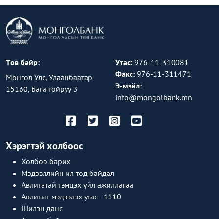
Төв байр:
Утас:
976-11-310081
Факс:
976-11-311471
Монгол Улс, Улаанбаатар
Э-мэйл:
15160, Бага тойруу 3
info@mongolbank.mn
Хэрэгтэй холбоос
Холбоо барих
Мэдээллийн ил тод байдал
Авлигатай тэмцэх үйл ажиллагаа
Авлигыг мэдээлэх утас - 1110
Шилэн данс