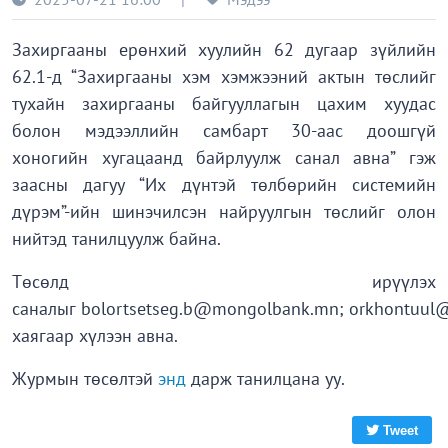
Захиргааны ерөнхий хуулийн 62 дугаар зүйлийн
62.1-д “Захиргааны хэм хэмжээний актын төслийг
тухайн захиргааны байгууллагын цахим хуудас
болон мэдээллийн самбарт 30-аас доошгүй
хоногийн хугацаанд байрлуулж санал авна” гэж
заасны дагуу “Их дүнтэй төлбөрийн системийн
дүрэм”-ийн шинэчилсэн найруулгын төслийг олон
нийтэд танилцуулж байна.
Төсөлд ирүүлэх
саналыг bolortsetseg.b@mongolbank.mn; orkhontuu
хаягаар хүлээн авна.
Журмын төсөлтэй
энд
дарж танилцана уу.
Tweet