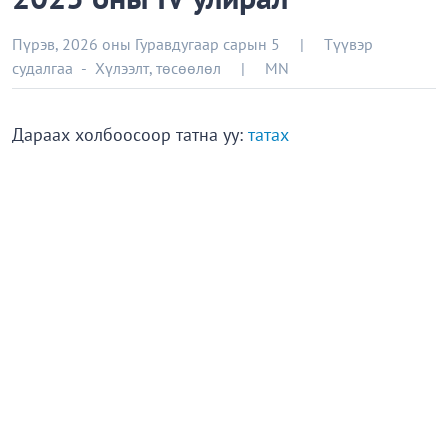
Пүрэв, 2026 оны Гуравдугаар сарын 5
|
Түүвэр
судалгаа
-
Хүлээлт, төсөөлөл
|
MN
Дараах холбоосоор татна уу:
татах