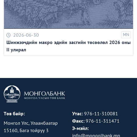
2026-06-30
MN
Шинжээчдийн макро эдийн засгийн төсөөлөл 2026 оны
II улирал
Төв байр:
Утас:
976-11-310081
Факс:
976-11-311471
Монгол Улс, Улаанбаатар
Э-мэйл:
15160, Бага тойруу 3
info@mongolbank.mn