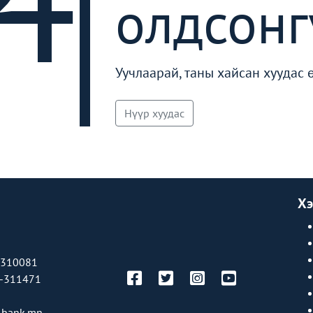
олдсонг
Уучлаарай, таны хайсан хуудас 
Нүүр хуудас
Хэ
-310081
-311471
bank.mn