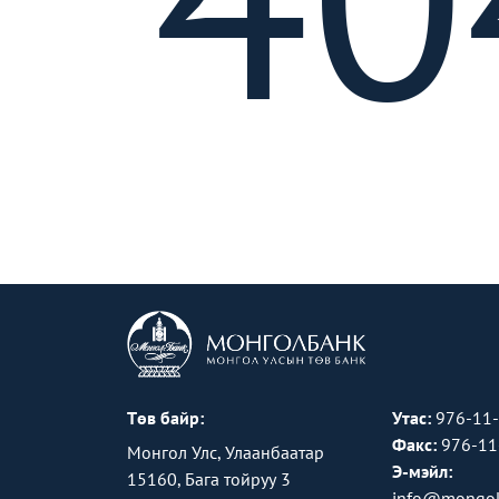
Төв байр:
Утас:
976-11
Факс:
976-11
Монгол Улс, Улаанбаатар
Э-мэйл:
15160, Бага тойруу 3
info@mongol