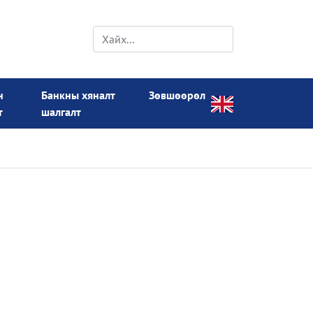
н
Банкны хяналт
Зөвшөөрөл
т
шалгалт