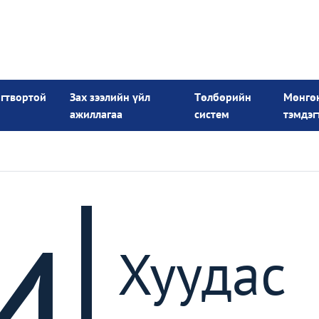
огтвортой
Зах зээлийн үйл
Төлбөрийн
Мөнгө
ажиллагаа
систем
тэмдэг
4
Хуудас