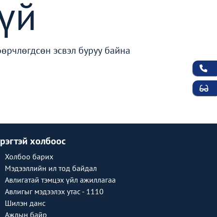
үй
өөрчлөгдсөн эсвэл буруу байна
рэгтэй холбоос
Холбоо барих
Мэдээллийн ил тод байдал
Авлигатай тэмцэх үйл ажиллагаа
Авлигыг мэдээлэх утас - 1110
Шилэн данс
Ажлын байр