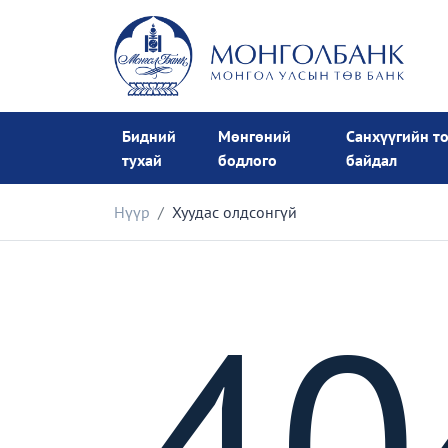
Бидний
Мөнгөний
Санхүүгийн т
тухай
бодлого
байдал
Нүүр
Хуудас олдсонгүй
40