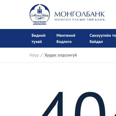
Бидний
Мөнгөний
Санхүүгийн т
тухай
бодлого
байдал
Нүүр
Хуудас олдсонгүй
40