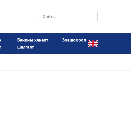
н
Банкны хяналт
Зөвшөөрөл
т
шалгалт