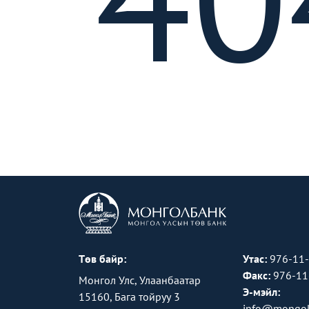
Төв байр:
Утас:
976-11
Факс:
976-11
Монгол Улс, Улаанбаатар
Э-мэйл:
15160, Бага тойруу 3
info@mongol