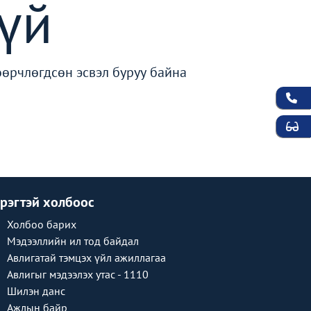
үй
өөрчлөгдсөн эсвэл буруу байна
рэгтэй холбоос
Холбоо барих
Мэдээллийн ил тод байдал
Авлигатай тэмцэх үйл ажиллагаа
Авлигыг мэдээлэх утас - 1110
Шилэн данс
Ажлын байр