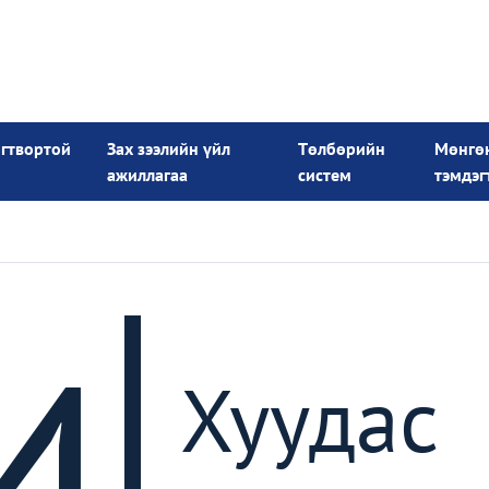
огтвортой
Зах зээлийн үйл
Төлбөрийн
Мөнгө
ажиллагаа
систем
тэмдэг
4
Хуудас