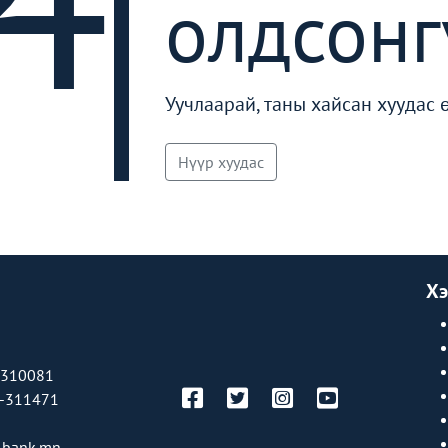
олдсонг
Уучлаарай, таны хайсан хуудас 
Нүүр хуудас
Хэ
-310081
-311471
bank.mn