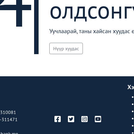
олдсонг
Уучлаарай, таны хайсан хуудас 
Нүүр хуудас
Хэ
-310081
-311471
bank.mn