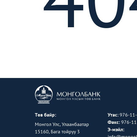
Төв байр:
Утас:
976-11
Факс:
976-11
Монгол Улс, Улаанбаатар
Э-мэйл:
15160, Бага тойруу 3
info@mongol