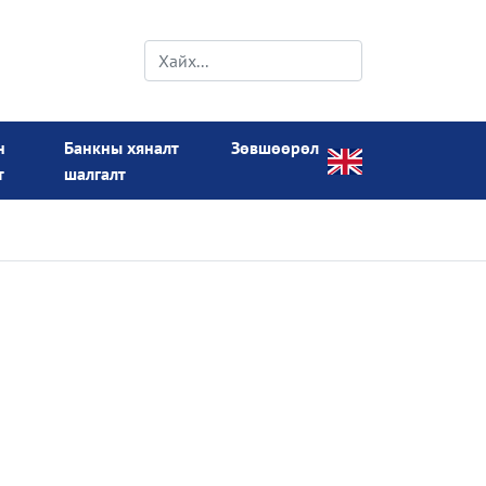
н
Банкны хяналт
Зөвшөөрөл
т
шалгалт