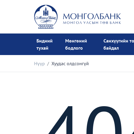
Бидний
Мөнгөний
Санхүүгийн т
тухай
бодлого
байдал
Нүүр
Хуудас олдсонгүй
40