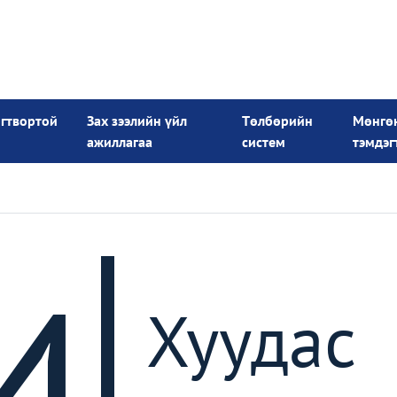
огтвортой
Зах зээлийн үйл
Төлбөрийн
Мөнгө
ажиллагаа
систем
тэмдэг
4
Хуудас