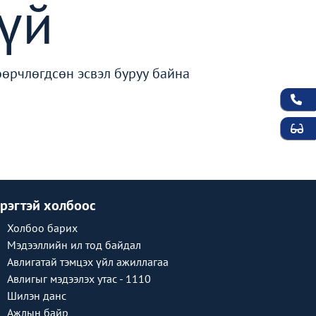
үй
өөрчлөгдсөн эсвэл буруу байна
рэгтэй холбоос
Холбоо барих
Мэдээллийн ил тод байдал
Авлигатай тэмцэх үйл ажиллагаа
Авлигыг мэдээлэх утас - 1110
Шилэн данс
Ажлын байр