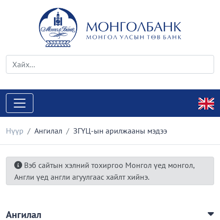
Нүүр
Ангилал
ЗГҮЦ-ын арилжааны мэдээ
Вэб сайтын хэлний тохиргоо Монгол үед монгол,
Англи үед англи агуулгаас хайлт хийнэ.
Ангилал