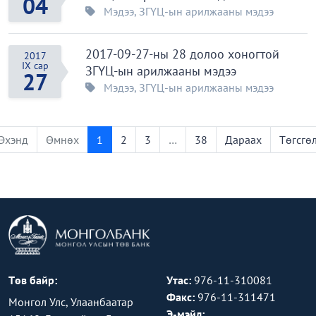
04
Мэдээ
,
ЗГҮЦ-ын арилжааны мэдээ
2017-09-27-ны 28 долоо хоногтой
2017
IX сар
ЗГҮЦ-ын арилжааны мэдээ
27
Мэдээ
,
ЗГҮЦ-ын арилжааны мэдээ
Эхэнд
Өмнөх
1
2
3
…
38
Дараах
Төгсгө
Төв байр:
Утас:
976-11-310081
Факс:
976-11-311471
Монгол Улс, Улаанбаатар
Э-мэйл: