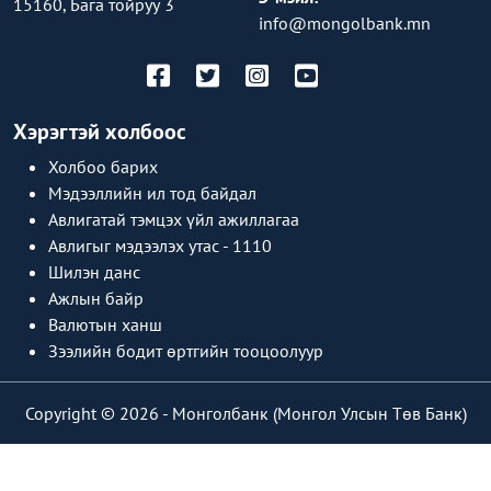
15160, Бага тойруу 3
info@mongolbank.mn
Хэрэгтэй холбоос
Холбоо барих
Мэдээллийн ил тод байдал
Авлигатай тэмцэх үйл ажиллагаа
Авлигыг мэдээлэх утас - 1110
Шилэн данс
Ажлын байр
Валютын ханш
Зээлийн бодит өртгийн тооцоолуур
Copyright © 2026 -
Монголбанк (Монгол Улсын Төв Банк)