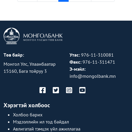
Төв байр:
Утас:
976-11-310081
Факс:
976-11-311471
Монгол Улс, Улаанбаатар
Э-мэйл:
15160, Бага тойруу 3
info@mongolbank.mn
Хэрэгтэй холбоос
Холбоо барих
Мэдээллийн ил тод байдал
Авлигатай тэмцэх үйл ажиллагаа