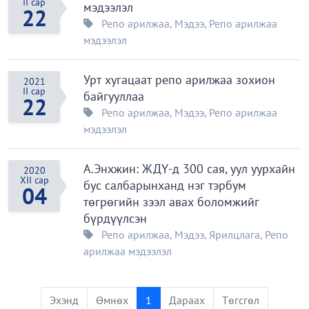
II сар
мэдээлэл
22
Репо арилжаа
,
Мэдээ
,
Репо арилжаа
мэдээлэл
Урт хугацаат репо арилжаа зохион
2021
II сар
байгууллаа
22
Репо арилжаа
,
Мэдээ
,
Репо арилжаа
мэдээлэл
А.Энхжин: ЖДҮ-д 300 сая, уул уурхайн
2020
XII сар
бус салбарынханд нэг тэрбум
04
төгрөгийн зээл авах боломжийг
бүрдүүлсэн
Репо арилжаа
,
Мэдээ
,
Ярилцлага
,
Репо
арилжаа мэдээлэл
Эхэнд
Өмнөх
1
Дараах
Төгсгөл