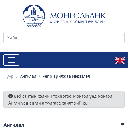
Нүүр
Ангилал
Репо арилжаа мэдээлэл
Вэб сайтын хэлний тохиргоо Монгол үед монгол,
Англи үед англи агуулгаас хайлт хийнэ.
Ангилал