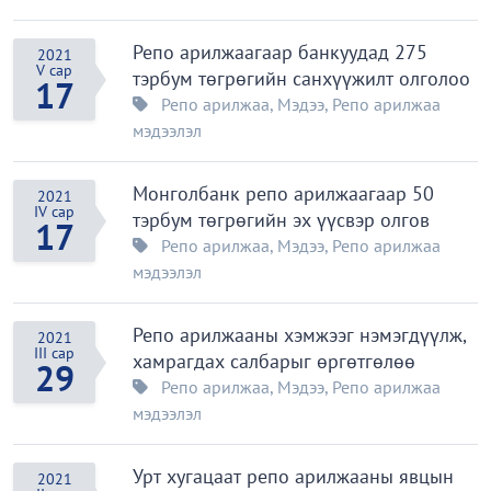
Репо арилжаагаар банкуудад 275
2021
V сар
тэрбум төгрөгийн санхүүжилт олголоо
17
Репо арилжаа
,
Мэдээ
,
Репо арилжаа
мэдээлэл
Монголбанк репо арилжаагаар 50
2021
IV сар
тэрбум төгрөгийн эх үүсвэр олгов
17
Репо арилжаа
,
Мэдээ
,
Репо арилжаа
мэдээлэл
Репо арилжааны хэмжээг нэмэгдүүлж,
2021
III сар
хамрагдах салбарыг өргөтгөлөө
29
Репо арилжаа
,
Мэдээ
,
Репо арилжаа
мэдээлэл
Урт хугацаат репо арилжааны явцын
2021