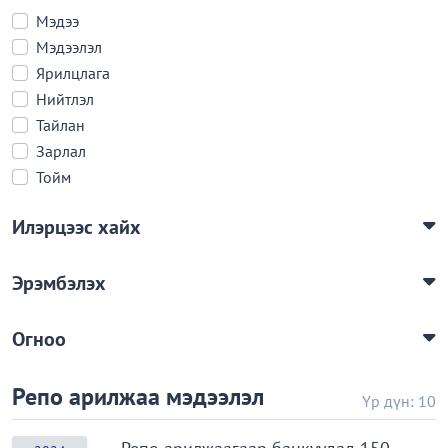
Мэдээ
Мэдээлэл
Ярилцлага
Нийтлэл
Тайлан
Зарлал
Тойм
Илэрцээс хайх
Эрэмбэлэх
Огноо
Репо арилжаа мэдээлэл
Үр дүн: 10