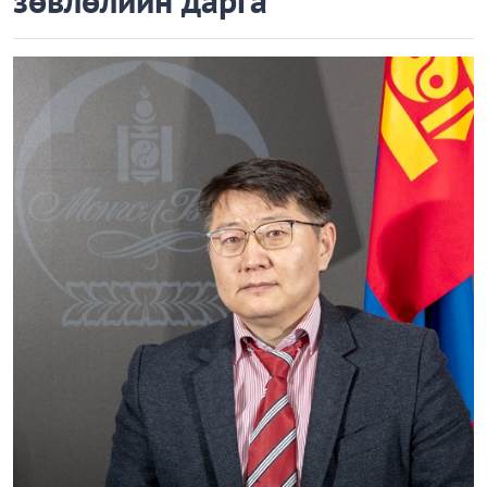
зөвлөлийн дарга