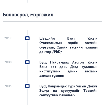
Боловсрол, мэргэжил
2012
Шведийн Вант Улсын
Стокхольмын эдийн засгийн
сургууль, Эдийн засгийн ухааны
доктор /PhD/
2008
Бүгд Найрамдах Австри Улсын
Вена хот дахь Дээд судлалын
институтийн эдийн засгийн
ахисан түвшин
2005
Бүгд Найрамдах Турк Улсын Докуз
Эелүл их сургуулийг Төсвийн
санхүүгийн бакалавр