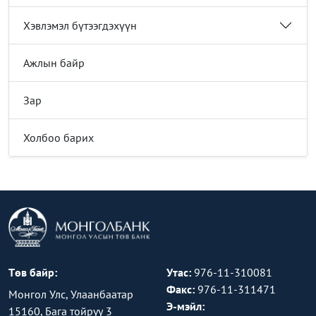
Хэвлэмэл бүтээгдэхүүн
Ажлын байр
Зар
Холбоо барих
Төв байр:
Утас:
976-11-310081
Факс:
976-11-311471
Монгол Улс, Улаанбаатар
Э-мэйл:
15160, Бага тойруу 3