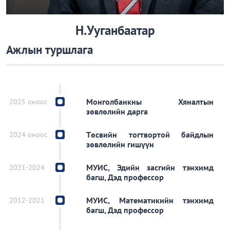
Н.Ууганбаатар
Ажлын туршлага
2025 оноос
Монголбанкны Хяналтын
зөвлөлийн дарга
2024 оноос
Төсвийн тогтвортой байдлын
зөвлөлийн гишүүн
2021-2024
МУИС, Эдийн засгийн тэнхимд
багш, Дэд профессор
2012-2021
МУИС, Математикийн тэнхимд
багш, Дэд профессор