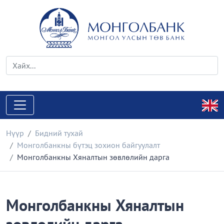
Нүүр
Бидний тухай
Монголбанкны бүтэц зохион байгуулалт
Монголбанкны Хяналтын зөвлөлийн дарга
Монголбанкны Хяналтын