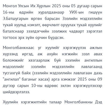
Монгол Улсын Их Хурлын 2025 оны 05 дугаар сарын
16-ны өдрийн хуралдаанаар УИХ-ын гишүүн
Э.Батшугарын өргөн барьсан Зээлийн мэдээллийн
тухай хуульд нэмэлт, өөрчлөлт оруулах тухай хуулийг
баталснаар зээлдэгчийн зээлжих чадварт зэрэглэл
тогтоох эрх зүйн орчин бүрдсэн.
Монголбанкнаас уг хуулийг хэрэгжүүлэх ажлын
хүрээнд иргэд, аж ахуйн нэгжийн зээл авах
боломжийг хязгаарлаж буй зээлийн ангиллын
мэдээллийг зээлийн мэдээллийн лавлагаанд
тусгахгүй байх (зээлийн мэдээллийн лавлагаан дахь
“ангилал” баганыг хасах) арга хэмжээг 2025 оны 09
дүгээр сарын 10-ны өдрөөс эхлэн хэрэгжүүлэхээр
шийдвэрлэлээ.
Хуулийн хэрэгжилтийн талаар Монголбанкны Дэд