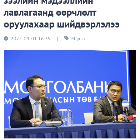
зээлийн мэдээллийн
лавлагаанд өөрчлөлт
оруулахаар шийдвэрлэлээ
2025-09-01 16:39
|
Мэдээ