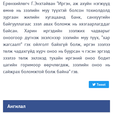
Ерөнхийлөгч Г.Энхтайван “Иргэн, аж ахуйн нэгжүүд
өмнө нь зээлийн муу түүхтэй болсон тохиолдолд
зургаан жилийн хугацаанд банк, санхүүгийн
байгууллагаас зээл авах боломж нь хязгаарлагддаг
байсан. Харин иргэдийн зээлжих чадварыг
оноогоор дүгнэж эхэлснээр зээлийн муу түүх, “хар
жагсаалт” гэх ойлголт байхгүй болж, иргэн зээлээ
төлж чадахгүйд хүрч оноо нь буурсан ч гэсэн эргээд
зээлээ төлж эхлэхэд тухайн иргэний оноо бодит
цагийн горимоор өөрчлөгдөж, зээлийн оноо нь
сайжрах боломжтой болж байна” гэв.
Tweet
Ангилал