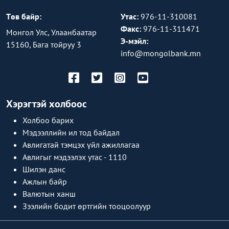
Төв байр:
Утас:
976-11-310081
Факс:
976-11-311471
Монгол Улс, Улаанбаатар
Э-мэйл:
15160, Бага тойруу 3
info@mongolbank.mn
Хэрэгтэй холбоос
Холбоо барих
Мэдээллийн ил тод байдал
Авлигатай тэмцэх үйл ажиллагаа
Авлигыг мэдээлэх утас - 1110
Шилэн данс
Ажлын байр
Валютын ханш
Зээлийн бодит өртгийн тооцоолуур