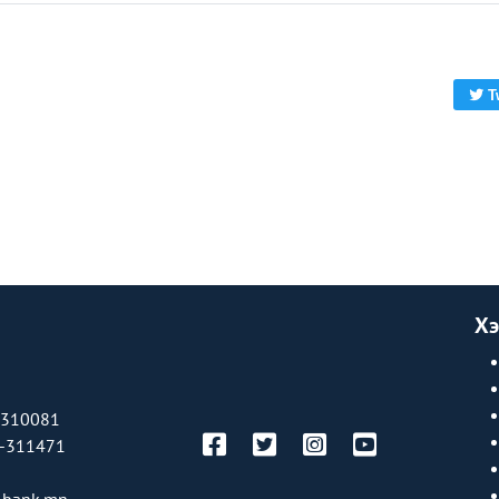
T
Хэ
-310081
-311471
bank.mn