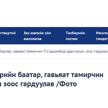
огтвортой
Зах зээлийн үйл
Төлбөрийн
Мөнгө
ажиллагаа
систем
тэмдэг
атар, гавьяат тамирчин П.Сэрдамбад дурсгалын зоос гардуул
ийн баатар, гавьяат тамирчин
 зоос гардуулав /Фото