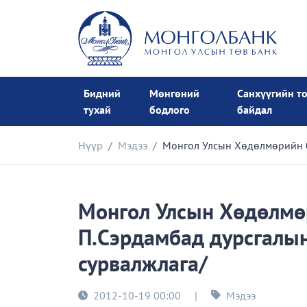
Бидний
Мөнгөний
Санхүүгийн т
тухай
бодлого
байдал
Нүүр
Мэдээ
Монгол Улсын Хөдөлмөрийн ба
Монгол Улсын Хөдөлмөр
П.Сэрдамбад дурсгалын
сурвалжлага/
2012-10-19 00:00
|
Мэдээ