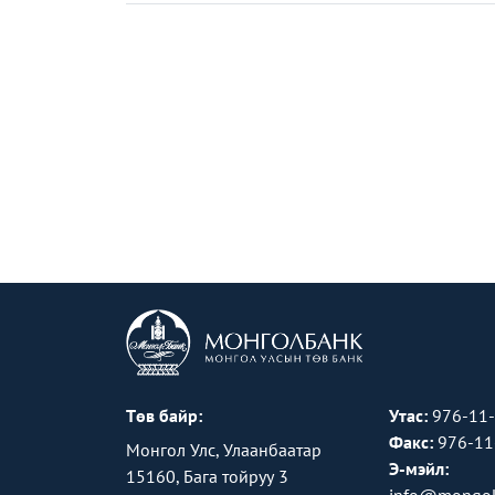
Төв байр:
Утас:
976-11
Факс:
976-11
Монгол Улс, Улаанбаатар
Э-мэйл:
15160, Бага тойруу 3
info@mongol