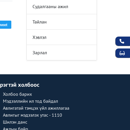
Судалгааны ажил
Тайлан
weet
Хэвлэл
Зарлал
рэгтэй холбоос
Холбоо барих
Мэдээллийн ил тод байдал
Авлигатай тэмцэх үйл ажиллагаа
Авлигыг мэдээлэх утас - 1110
Шилэн данс
Ажлын байр