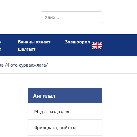
н
Банкны хяналт
Зөвшөөрөл
т
шалгалт
ав /Фото сурвалжлага/
Ангилал
Мэдээ, мэдээлэл
Ярилцлага, нийтлэл