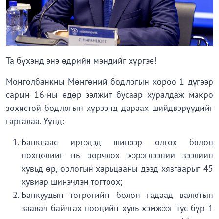
Та бүхэнд энэ өдрийн мэндийг хүргэе!
Монголбанкны Мөнгөний бодлогын хороо 1 дүгээр
сарын 16-ны өдөр ээлжит бусаар хуралдаж макро
зохистой бодлогын хүрээнд дараах шийдвэрүүдийг
гаргалаа. Үүнд:
Банкнаас иргэдэд шинээр олгох болон
нөхцөлийг нь өөрчлөх хэрэглээний зээлийн
хувьд өр, орлогын харьцааны дээд хязгаарыг 45
хувиар шинэчлэн тогтоох;
Банкуудын төгрөгийн болон гадаад валютын
заавал байлгах нөөцийн хувь хэмжээг тус бүр 1