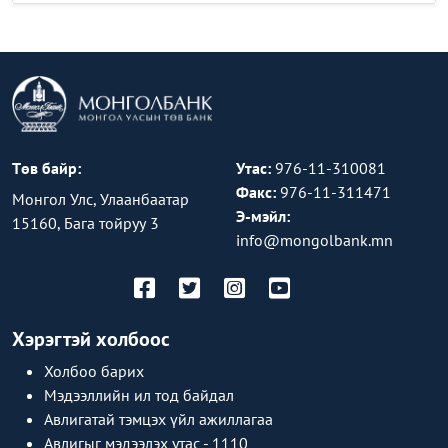
Төв байр:
Утас:
976-11-310081
Факс:
976-11-311471
Монгол Улс, Улаанбаатар
Э-мэйл:
15160, Бага тойруу 3
info@mongolbank.mn
Хэрэгтэй холбоос
Холбоо барих
Мэдээллийн ил тод байдал
Авлигатай тэмцэх үйл ажиллагаа
Авлигыг мэдээлэх утас - 1110