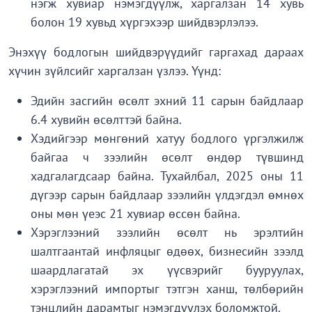
нэгж хувиар нэмэгдүүлж, харгалзан 14 хувь
болон 19 хувьд хүргэхээр шийдвэрлэлээ.
Энэхүү бодлогын шийдвэрүүдийг гаргахад дараах
хүчин зүйлсийг харгалзан үзлээ. Үүнд:
Эдийн засгийн өсөлт эхний 11 сарын байдлаар
6.4 хувийн өсөлттэй байна.
Хэдийгээр мөнгөний хатуу бодлого үргэлжилж
байгаа ч зээлийн өсөлт өндөр түвшинд
хадгалагдсаар байна. Тухайлбал, 2025 оны 11
дүгээр сарын байдлаар зээлийн үлдэгдэл өмнөх
оны мөн үеэс 21 хувиар өссөн байна.
Хэрэглээний зээлийн өсөлт нь эрэлтийн
шалтгаантай инфляцыг өдөөх, бизнесийн зээлд
шаардлагатай эх үүсвэрийг бууруулах,
хэрэглээний импортыг тэтгэн ханш, төлбөрийн
тэнцлийн дарамтыг нэмэгдүүлэх боломжтой.