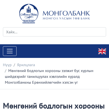
Нүүр
Ярилцлага
Мөнгөний бодлогын хорооны ээлжит бус хурлын
шийдвэрийг танилцуулах хэвлэлийн хуралд
Монголбанкны Ерөнхийлөгчийн хэлсэн үг
Мөнгөний бодлогын хорооны