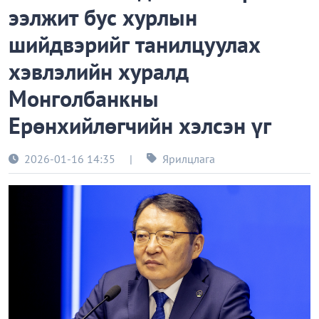
ээлжит бус хурлын
шийдвэрийг танилцуулах
хэвлэлийн хуралд
Монголбанкны
Ерөнхийлөгчийн хэлсэн үг
2026-01-16 14:35
|
Ярилцлага