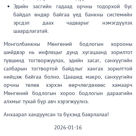
Эдийн засгийн гадаад орчны тодорхой бус
байдал өндөр байгаа үед банкны системийн
эрсдэл даах чадварыг нэмэгдүүлэх
шаардлагатай.
Монголбанкны Мөнгөний бодлогын хорооны
шийдвэр нь инфляцыг дунд хугацаанд зорилтот
түвшинд тогтворжуулах, эдийн засаг, санхүүгийн
салбарын тогтвортой байдлыг хангах зорилттой
нийцэж байгаа болно. Цаашид макро, санхүүгийн
орчны төлөв хэрхэн өөрчлөгдөхөөс хамаарч
Мөнгөний бодлогын хороо бодлогын дараагийн
алхмыг тухай бүр авч хэрэгжүүлнэ.
Анхаарал хандуулсан та бүхэнд баярлалаа!
2026-01-16