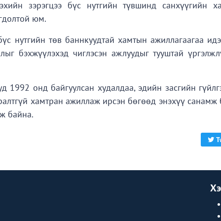
лэхийн зэрэгцээ бүс нутгийн түвшинд санхүүгийн х
гдолтой юм.
үс нутгийн төв баннкуудтай хамтын ажиллагаагаа идэ
длыг бэхжүүлэхэд чиглэсэн ажлуудыг тууштай үргэлжл
уд 1992 онд байгуулсан худалдаа, эдийн засгийн гүйлг
ралтгүй хамтран ажиллаж ирсэн бөгөөд энэхүү санамж 
ж байна.
T
Хэ