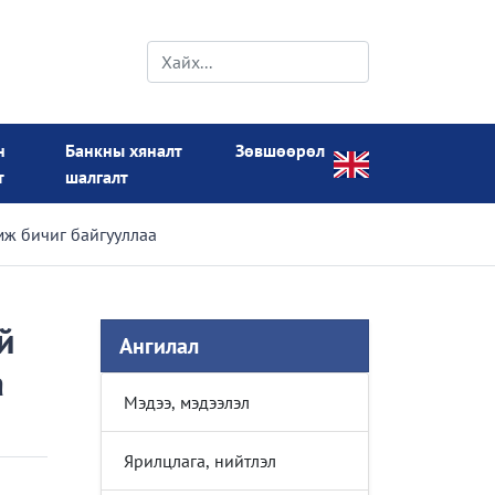
н
Банкны хяналт
Зөвшөөрөл
т
шалгалт
ж бичиг байгууллаа
й
Ангилал
а
Мэдээ, мэдээлэл
Ярилцлага, нийтлэл