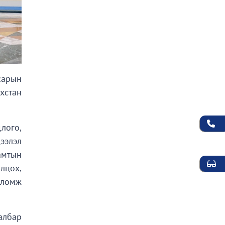
сарын
хстан
лого,
ээлэл
амтын
лцох,
оломж
албар