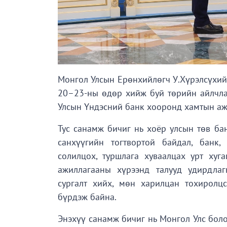
Монгол Улсын Ерөнхийлөгч У.Хүрэлсүхий
20–23-ны өдөр хийж буй төрийн айлчла
Улсын Үндэсний банк хооронд хамтын аж
Тус санамж бичиг нь хоёр улсын төв ба
санхүүгийн тогтвортой байдал, банк,
солилцох, туршлага хуваалцах урт хуг
ажиллагааны хүрээнд талууд удирдлаг
сургалт хийх, мөн харилцан тохиролц
бүрдэж байна.
Энэхүү санамж бичиг нь Монгол Улс боло