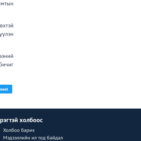
амтын
вхтэй
үүлэн
ээний
бичиг
weet
рэгтэй холбоос
Холбоо барих
Мэдээллийн ил тод байдал