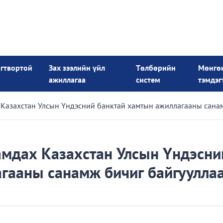
огтвортой
Зах зээлийн үйл
Төлбөрийн
Мөнгө
ажиллагаа
систем
тэмдэг
Казахстан Улсын Үндэсний банктай хамтын ажиллагааны санам
мдах Казахстан Улсын Үндэсни
гааны санамж бичиг байгуулла