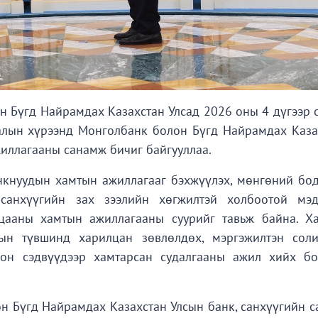
н Бүгд Найрамдах Казахстан Улсад 2026 оны 4 дүгээр 
лын хүрээнд Монголбанк болон Бүгд Найрамдах Каза
иллагааны санамж бичиг байгууллаа.
нкнуудын хамтын ажиллагааг бэхжүүлэх, мөнгөний бод
 санхүүгийн зах зээлийн хөгжилтэй холбоотой мэд
ацааны хамтын ажиллагааны суурийг тавьж байна. Х
ын түвшинд харилцан зөвлөлдөх, мэргэжилтэн соли
сон сэдвүүдээр хамтарсан судалгааны ажил хийх б
н Бүгд Найрамдах Казахстан Улсын банк, санхүүгийн с