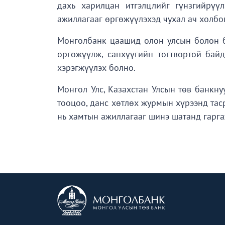
дахь харилцан итгэлцлийг гүнзгийрүү
ажиллагааг өргөжүүлэхэд чухал ач холбо
Монголбанк цаашид олон улсын болон б
өргөжүүлж, санхүүгийн тогтвортой бай
хэрэгжүүлэх болно.
Монгол Улс, Казахстан Улсын төв банкну
тооцоо, данс хөтлөх журмын хүрээнд тас
нь хамтын ажиллагааг шинэ шатанд гарга