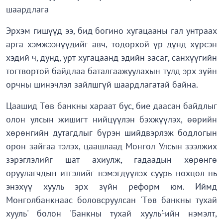
шаардлага
Эрхэм гишүүд ээ, бид богино хугацааны гал унтраах
арга хэмжээнүүдийг авч, тодорхой үр дүнд хүрсэн
хэдий ч, дунд, урт хугацаанд эдийн засаг, санхүүгийн
тогтвортой байдлаа баталгаажуулахын тулд эрх зүйн
орчны шинэчлэл зайлшгүй шаардлагатай байна.
Цаашид Төв банкны хараат бус, бие даасан байдлыг
олон улсын жишигт нийцүүлэн бэхжүүлэх, өөрийн
хөрөнгийн дутагдлыг бүрэн шийдвэрлэж бодлогын
орон зайгаа тэлэх, цаашлаад Монгол Улсын зээлжих
зэрэглэлийг шат ахиулж, гадаадын хөрөнгө
оруулагчдын итгэлийг нэмэгдүүлэх суурь нөхцөл нь
энэхүү хууль эрх зүйн реформ юм. Иймд
Монголбанкнаас боловсруулсан 'Төв банкны тухай
хууль' болон 'Банкны тухай хууль'-ийн нэмэлт,