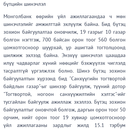
бүтцийн шинэчлэл
Монголбанк өөрийн үйл ажиллагаандаа ч мөн
шинэчлэлийг амжилттай эхлүүлж байна. Бид бүтэц
зохион байгуулалтаа оновчилж, 19 газрыг 10 газар
болгон нэгтгэж, 700 байсан орон тоог 560 болгон
цомхотгосноор шуурхай, үр ашигтай тогтолцоонд
шилжиж эхлээд байна. Энэхүү шинэчлэл цаашдаа
илүү чадварлаг хүний нөөцийг бэхжүүлэх чиглэлд
тасралтгүй үргэлжлэх болно. Шинэ бүтэц зохион
байгуулалтын хүрээнд бид "Санхүүгийн тогтвортой
байдлын газар"-ыг шинээр байгуулж, түүний дотор
"Тогтвортой, ногоон санхүүжилтийн хэлтэс"-ийг
тусгайлан байгуулж ажиллаж эхэллээ. Бүтэц зохион
байгуулалтыг оновчтой болгож, даргын орон тоог 50
орчим, нийт орон тоог 19 хувиар цомхотгосноор
үйл ажиллагааны зардлыг жилд 15.1 тэрбум