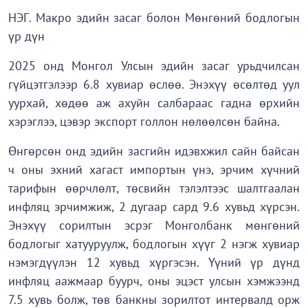
НЭГ. Макро эдийн засаг болон Мөнгөний бодлогын
үр дүн
2025 онд Монгол Улсын эдийн засаг урьдчилсан
гүйцэтгэлээр 6.8 хувиар өслөө. Энэхүү өсөлтөд уул
уурхай, хөдөө аж ахуйн салбараас гадна өрхийн
хэрэглээ, цэвэр экспорт голлон нөлөөлсөн байна.
Өнгөрсөн онд эдийн засгийн идэвхжил сайн байсан
ч оны эхний хагаст импортын үнэ, эрчим хүчний
тарифын өөрчлөлт, төсвийн тэлэлтээс шалтгаалан
инфляц эрчимжиж, 2 дугаар сард 9.6 хувьд хүрсэн.
Энэхүү сорилтын эсрэг Монголбанк мөнгөний
бодлогыг хатууруулж, бодлогын хүүг 2 нэгж хувиар
нэмэгдүүлэн 12 хувьд хүргэсэн. Үүний үр дүнд
инфляц аажмаар буурч, оны эцэст улсын хэмжээнд
7.5 хувь болж, төв банкны зорилтот интервалд орж