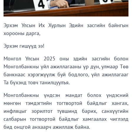
Эрхэм Улсын Их Хурлын Эдийн засгийн байнгын
хорооны дарга,
Эрхэм гишүүд ээ!
Монгол Улсын 2025 оны эдийн засгийн болон
Монголбанкны үйл ажиллагааны үр дүн, улмаар Төв
банкнаас хэрэгжүүлж буй бодлого, үйл ажиллагааг
Та бүхэнд товч танилцуулъя.
Монголбанкны үндсэн мандат болох үндэсний
мөнгөн тэмдэгтийн тогтвортой байдлыг хангах,
инфляцыг зорилтот түвшинд барих, санхүүгийн
салбарын тогтвортой байдлыг хамгаалах чиглэлд
бид онцгой анхаарч ажиллаж байна.