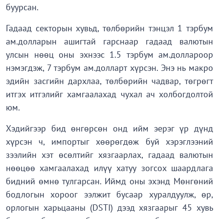
буурсан.
Гадаад секторын хувьд, төлбөрийн тэнцэл 1 тэрбум
ам.долларын ашигтай гарснаар гадаад валютын
улсын нөөц оны эхнээс 1.5 тэрбум ам.доллароор
нэмэгдэж, 7 тэрбум ам.долларт хүрсэн. Энэ нь макро
эдийн засгийн дархлаа, төлбөрийн чадвар, төгрөгт
итгэх итгэлийг хамгаалахад чухал ач холбогдолтой
юм.
Хэдийгээр бид өнгөрсөн онд ийм эерэг үр дүнд
хүрсэн ч, импортыг хөөрөгдөж буй хэрэглээний
зээлийн хэт өсөлтийг хязгаарлах, гадаад валютын
нөөцөө хамгаалахад илүү хатуу зогсох шаардлага
бидний өмнө тулгарсан. Иймд оны эхэнд Мөнгөний
бодлогын хороог ээлжит бусаар хуралдуулж, өр,
орлогын харьцааны (DSTI) дээд хязгаарыг 45 хувь