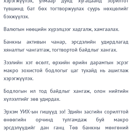
хэрэгжүүлэх, улмаар дунд хугацаанд зорилтот
түвшинд бат бөх тогтворжуулах суурь нөхцөлийг
бэхжүүлэх.
Валютын нөөцийн хүрэлцээг хадгалж, хамгаалах.
Банкны активын чанар, эрсдэлийн удирдлагад
хяналтыг чангатгаж, тогтвортой байдлыг хангах.
Зээлийн хэт өсөлт, өрхийн өрийн дарамтын эсрэг
макро зохистой бодлогыг цаг тухайд нь ашиглаж
хэрэгжүүлэх.
Бодлогын ил тод байдлыг хангаж, олон нийтийн
хүлээлтийг зөв удирдах.
Эрхэм УИХ-ын гишүүд ээ! Эдийн засгийн сорилттой
өнөөгийн орчинд тулгамдаж буй макро
эрсдэлүүдийг дан ганц Төв банкны мөнгөний