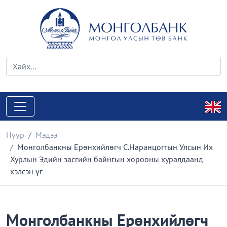
Нүүр
Мэдээ
Монголбанкны Ерөнхийлөгч С.Наранцогтын Улсын Их
Хурлын Эдийн засгийн байнгын хорооны хуралдаанд
хэлсэн үг
Монголбанкны Ерөнхийлөгч