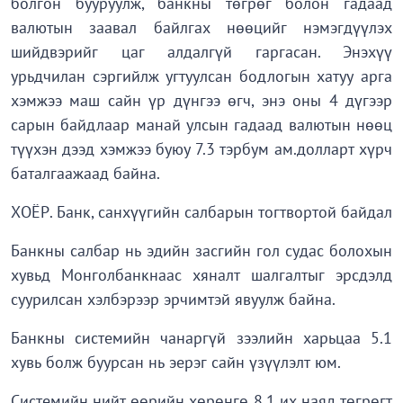
болгон бууруулж, банкны төгрөг болон гадаад
валютын заавал байлгах нөөцийг нэмэгдүүлэх
шийдвэрийг цаг алдалгүй гаргасан. Энэхүү
урьдчилан сэргийлж угтуулсан бодлогын хатуу арга
хэмжээ маш сайн үр дүнгээ өгч, энэ оны 4 дүгээр
сарын байдлаар манай улсын гадаад валютын нөөц
түүхэн дээд хэмжээ буюу 7.3 тэрбум ам.долларт хүрч
баталгаажаад байна.
ХОЁР. Банк, санхүүгийн салбарын тогтвортой байдал
Банкны салбар нь эдийн засгийн гол судас болохын
хувьд Монголбанкнаас хяналт шалгалтыг эрсдэлд
суурилсан хэлбэрээр эрчимтэй явуулж байна.
Банкны системийн чанаргүй зээлийн харьцаа 5.1
хувь болж буурсан нь эерэг сайн үзүүлэлт юм.
Системийн нийт өөрийн хөрөнгө 8.1 их наяд төгрөгт