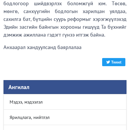
бодлогоор шийдвэрлэх боломжгүй юм. Төсөв,
мөнгө, санхүүгийн бодлогын харилцан уялдаа,
сахилга бат, бүтцийн суурь реформыг хэрэгжүүлэхэд
Эдийн засгийн байнгын хорооны гишүүд Та бүхнийг
дэмжиж ажиллана гэдэгт гүнээ итгэж байна.
Анхаарал хандуулсанд баярлалаа
Tweet
Ангилал
Мэдээ, мэдээлэл
Ярилцлага, нийтлэл