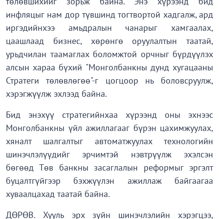
төлөвшихийг зорьж байна. Энэ хүрээнд бид
инфляцыг нам дор түвшинд тогтвортой хадгалж, ард
иргэдийнхээ амьдралын чанарыг хамгаалах,
цаашлаад бизнес, хөрөнгө оруулалтын таатай,
урьдчилан таамаглах боломжтой орчныг бүрдүүлэх
алсын хараа бүхий "Монголбанкны дунд хугацааны
Стратеги төлөвлөгөө"-г цогцоор нь боловсруулж,
хэрэгжүүлж эхлээд байна.
Бид энэхүү стратегийнхаа хүрээнд оны эхнээс
Монголбанкны үйл ажиллагааг бүрэн цахимжуулах,
хяналт шалгалтыг автоматжуулах технологийн
шинэчлэлүүдийг эрчимтэй нэвтрүүлж эхэлсэн
бөгөөд Төв банкны засаглалын реформыг эргэлт
буцалтгүйгээр бэхжүүлэн ажиллаж байгаагаа
хуваалцахад таатай байна.
ДӨРӨВ. Хууль эрх зүйн шинэчлэлийн хэрэгцээ,