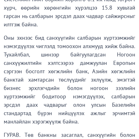
хүрч, өөрийн хөрөнгийн хүрэлцээ 15.8 хувьтай
гарсан нь салбарын эрсдэл даах чадвар сайжирсныг
илтгэж байна.
Оны эхнээс бид санхүүгийн салбарын хүртээмжийг
нэмэгдүүлэх чиглэлд томоохон алхмууд хийж байна.
Тухайлбал, шинээр байгуулагдсан Ногоон
санхүүжилтийн хэлтсээрээ дамжуулан Европын
сэргээн босголт хөгжлийн банк, Азийн хөгжлийн
банктай хамтарсан төслүүдийг эхлүүлж, эмэгтэй
бизнес эрхлэгчдийн болон ногоон зээлийн
хүртээмжийг бодитоор нэмэгдүүлэх, салбарын
эрсдэл даах чадварыг олон улсын Базелийн
стандартад бүрэн нийцүүлэх ажлыг эрчимтэй
манлайлан хэрэгжүүлж байна.
ГУРАВ. Төв банкны засаглал, санхүүгийн болон