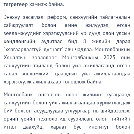
төгрөгөөр хэмнэж байна.
Энэхүү засаглал, реформ, санхүүгийн тайлагналын
сайжруулалт болон өмнө жилүүдэд өгсөн
зөвлөмжүүдийг хэрэгжүүлсний үр дүнд олон улсын
хөндлөнгийн аудитаас бид 8 жилийн дараа
"хязгаарлалтгүй дүгнэлт" авч чадлаа. Монголбанкны
Хяналтын зөвлөлөөс Монголбанкны 2025 оны
санхүүгийн тайланд болон үйл ажиллагаанд өгсөн
санал зөвлөмжийг цаашдын үйл ажиллагаандаа
хэрэгжүүлж ажиллахаар төлөвлөж байна.
Монголбанк өнгөрсөн олон жилийн хугацаанд
санхүүгийн болон үйл ажиллагаандаа хуримтлагдаж
бий болсон асуудлуудаа углуургаар нь шийдвэрлэх,
орчин үеийн технологид суурилсан, олон нийтийн
итгэл даахуйц, хараат бус институт болон