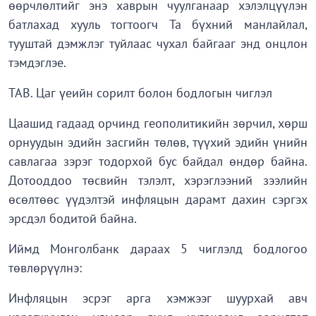
өөрчлөлтийг энэ хаврын чуулганаар хэлэлцүүлэн
батлахад хууль тогтоогч Та бүхний манлайлал,
тууштай дэмжлэг туйлаас чухал байгааг энд онцлон
тэмдэглэе.
ТАВ. Цаг үеийн сорилт болон бодлогын чиглэл
Цаашид гадаад орчинд геополитикийн зөрчил, хөрш
орнуудын эдийн засгийн төлөв, түүхий эдийн үнийн
савлагаа зэрэг тодорхой бус байдал өндөр байна.
Дотооддоо төсвийн тэлэлт, хэрэглээний зээлийн
өсөлтөөс үүдэлтэй инфляцын дарамт дахин сэргэх
эрсдэл бодитой байна.
Иймд Монголбанк дараах 5 чиглэлд бодлогоо
төвлөрүүлнэ:
Инфляцын эсрэг арга хэмжээг шуурхай авч