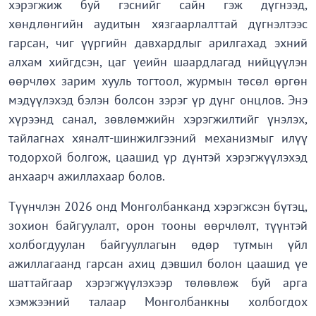
хэрэгжиж буй гэснийг сайн гэж дүгнээд,
хөндлөнгийн аудитын хязгаарлалттай дүгнэлтээс
гарсан, чиг үүргийн давхардлыг арилгахад эхний
алхам хийгдсэн, цаг үеийн шаардлагад нийцүүлэн
өөрчлөх зарим хууль тогтоол, журмын төсөл өргөн
мэдүүлэхэд бэлэн болсон зэрэг үр дүнг онцлов. Энэ
хүрээнд санал, зөвлөмжийн хэрэгжилтийг үнэлэх,
тайлагнах хяналт-шинжилгээний механизмыг илүү
тодорхой болгож, цаашид үр дүнтэй хэрэгжүүлэхэд
анхаарч ажиллахаар болов.
Түүнчлэн 2026 онд Монголбанканд хэрэгжсэн бүтэц,
зохион байгуулалт, орон тооны өөрчлөлт, түүнтэй
холбогдуулан байгууллагын өдөр тутмын үйл
ажиллагаанд гарсан ахиц дэвшил болон цаашид үе
шаттайгаар хэрэгжүүлэхээр төлөвлөж буй арга
хэмжээний талаар Монголбанкны холбогдох