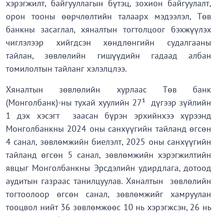
хэрэгжилт, байгууллагын бүтэц, зохион байгуулалт,
орон тооны өөрчлөлтийн талаарх мэдээлэл, Төв
банкны засаглал, хяналтын тогтолцоог бэхжүүлэх
чиглэлээр хийгдсэн хөндлөнгийн судалгааны
тайлан, зөвлөлийн гишүүдийн гадаад албан
томилолтын тайланг хэлэлцлээ.
Хяналтын зөвлөлийн хурлаас Төв банк
(Монголбанк)-ны тухай хуулийн 27¹ дүгээр зүйлийн
1 дэх хэсэгт заасан бүрэн эрхийнхээ хүрээнд
Монголбанкны 2024 оны санхүүгийн тайланд өгсөн
4 санал, зөвлөмжийн биелэлт, 2025 оны санхүүгийн
тайланд өгсөн 5 санал, зөвлөмжийн хэрэгжилтийн
явцыг Монголбанкны Эрсдэлийн удирдлага, дотоод
аудитын газраас танилцуулав. Хяналтын зөвлөлийн
тогтоолоор өгсөн санал, зөвлөмжийг хамруулан
тооцвол нийт 36 зөвлөмжөөс 10 нь хэрэгжсэн, 26 нь