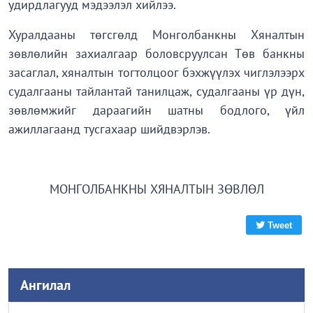
удирдлагууд мэдээлэл хийлээ.
Хуралдааны төгсгөлд Монголбанкны Хяналтын
зөвлөлийн захиалгаар боловсруулсан Төв банкны
засаглал, хяналтын тогтолцоог бэхжүүлэх чиглэлээрх
судалгааны тайлантай танилцаж, судалгааны үр дүн,
зөвлөмжийг дараагийн шатны бодлого, үйл
ажиллагаанд тусгахаар шийдвэрлэв.
МОНГОЛБАНКНЫ ХЯНАЛТЫН ЗӨВЛӨЛ
Tweet
Ангилал