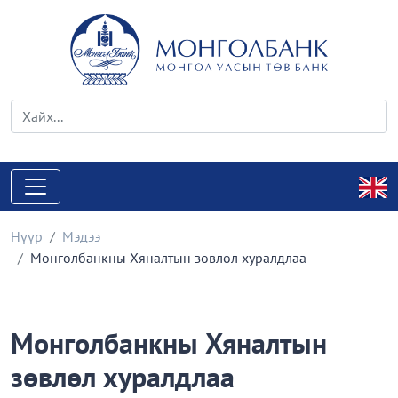
Нүүр
Мэдээ
Монголбанкны Хяналтын зөвлөл хуралдлаа
Монголбанкны Хяналтын
зөвлөл хуралдлаа