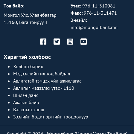
Төв байр:
Утас:
976-11-310081
Факс:
976-11-311471
Монгол Улс, Улаанбаатар
Э-мэйл:
15160, Бага тойруу 3
info@mongolbank.mn
Хэрэгтэй холбоос
Холбоо барих
Мэдээллийн ил тод байдал
Авлигатай тэмцэх үйл ажиллагаа
Авлигыг мэдээлэх утас - 1110
Шилэн данс
Ажлын байр
Валютын ханш
Зээлийн бодит өртгийн тооцоолуур
Copyright © 2026 -
Монголбанк (Монгол Улсын Төв Банк)