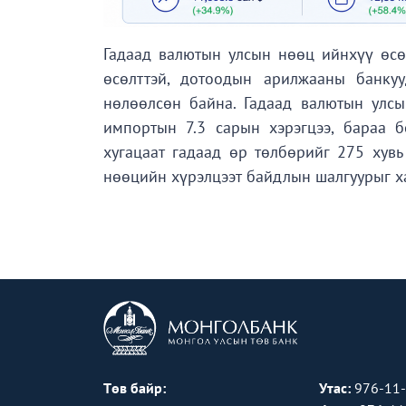
Гадаад валютын улсын нөөц ийнхүү өсө
өсөлттэй, дотоодын арилжааны банку
нөлөөлсөн байна. Гадаад валютын улс
импортын 7.3 сарын хэрэгцээ, бараа б
хугацаат гадаад өр төлбөрийг 275 хувь
нөөцийн хүрэлцээт байдлын шалгуурыг х
Төв байр:
Утас:
976-11