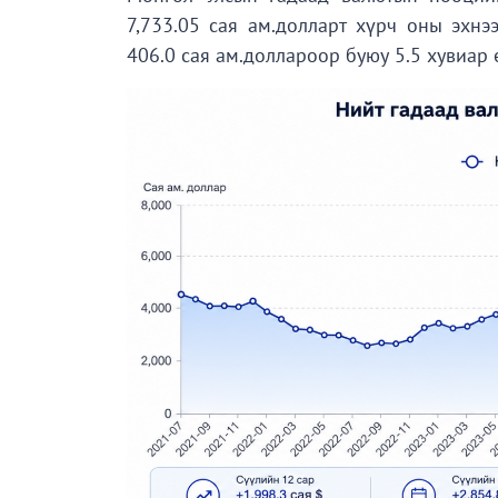
7,733.05 сая ам.долларт хүрч оны эхнэ
406.0 сая ам.доллароор буюу 5.5 хувиар 