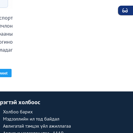
спорт
лчлон
рааны
огино
ладаг
weet
рэгтэй холбоос
Холбоо барих
Мэдээллийн ил тод байдал
Авлигатай тэмцэх үйл ажиллагаа