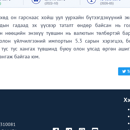
хөд он гарснаас хойш уул уурхайн бүтээгдэхүүний эк
удын гадаад эх үүсвэр таталт өндөр байсан нь го
ын нөөцийн энэхүү түвшин нь валютын төлбөртэй ба
олон үйлчилгээний импортын 5.3 сарын хэрэгцээ, б
 тус тус хангах түвшинд буюу олон улсад өргөн ашиг
ангаж байгаа юм.
T
Хэ
-310081