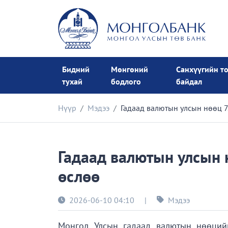
Бидний
Мөнгөний
Санхүүгийн т
тухай
бодлого
байдал
Нүүр
Мэдээ
Гадаад валютын улсын нөөц 7
Гадаад валютын улсын н
өслөө
2026-06-10 04:10
|
Мэдээ
Монгол Улсын гадаад валютын нөөций