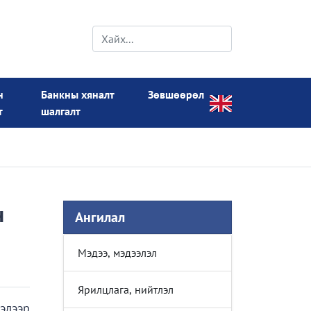
н
Банкны хяналт
Зөвшөөрөл
т
шалгалт
ч
Ангилал
Мэдээ, мэдээлэл
Ярилцлага, нийтлэл
элээр