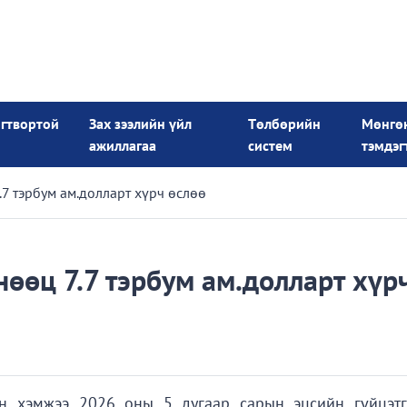
огтвортой
Зах зээлийн үйл
Төлбөрийн
Мөнгө
ажиллагаа
систем
тэмдэг
.7 тэрбум ам.долларт хүрч өслөө
өөц 7.7 тэрбум ам.долларт хүр
н хэмжээ 2026 оны 5 дугаар сарын эцсийн гүйцэтг