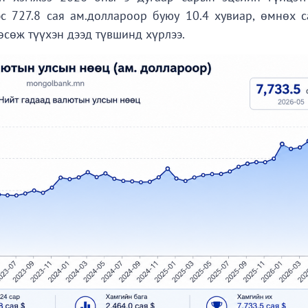
эс 727.8 сая ам.доллароор буюу 10.4 хувиар, өмнөх с
өсөж түүхэн дээд түвшинд хүрлээ.