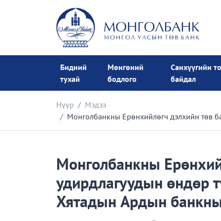
Бидний
Мөнгөний
Санхүүгийн т
тухай
бодлого
байдал
Нүүр
Мэдээ
Монголбанкны Ерөнхийлөгч дэлхийн төв б
Монголбанкны Ерөнхий
удирдлагуудын өндөр 
Хятадын Ардын банкны