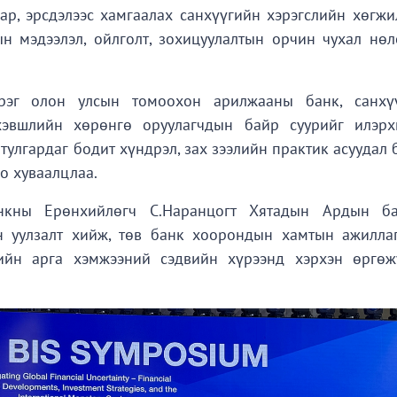
ар, эрсдэлээс хамгаалах санхүүгийн хэрэгслийн хөгжил
ын мэдээлэл, ойлголт, зохицуулалтын орчин чухал нөл
зэрэг олон улсын томоохон арилжааны банк, санхү
хэвшлийн хөрөнгө оруулагчдын байр суурийг илэрх
тулгардаг бодит хүндрэл, зах зээлийн практик асуудал
о хуваалцлаа.
нкны Ерөнхийлөгч С.Наранцогт Хятадын Ардын б
н уулзалт хийж, төв банк хоорондын хамтын ажилла
гийн арга хэмжээний сэдвийн хүрээнд хэрхэн өргөж