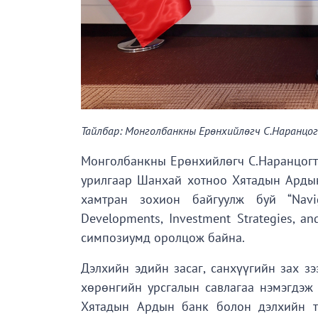
Тайлбар: Монголбанкны Ерөнхийлөгч С.Наранцо
Монголбанкны Ерөнхийлөгч С.Наранцогт
урилгаар Шанхай хотноо Хятадын Ардын
хамтран зохион байгуулж буй “Naviga
Developments, Investment Strategies, a
симпозиумд оролцож байна.
Дэлхийн эдийн засаг, санхүүгийн зах з
хөрөнгийн урсгалын савлагаа нэмэгдэж 
Хятадын Ардын банк болон дэлхийн тэр