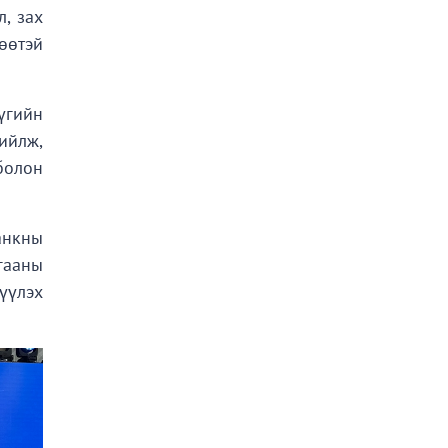
, зах
өөтэй
үгийн
ийлж,
 болон
анкны
гааны
үүлэх