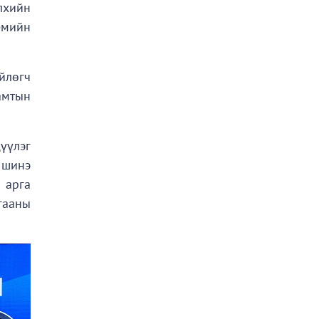
элхийн
емийн
йлөгч
амтын
үүлэг
 шинэ
 арга
гааны