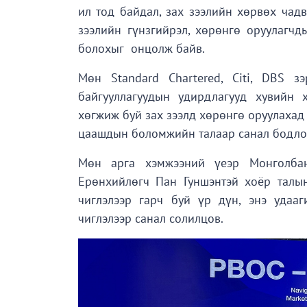
ил тод байдал, зах зээлийн хөрвөх чадв
зээлийн гүнзгийрэл, хөрөнгө оруулагчд
болохыг онцолж байв.
Мөн Standard Chartered, Citi, DBS 
байгууллагуудын удирдлагууд хувийн 
хөгжиж буй зах зээлд хөрөнгө оруулахад 
цаашдын боломжийн талаар санал бодло
Мөн арга хэмжээний үеэр Монголба
Ерөнхийлөгч Пан Гуншэнтэй хоёр талы
чиглэлээр гарч буй үр дүн, энэ удаа
чиглэлээр санал солилцов.