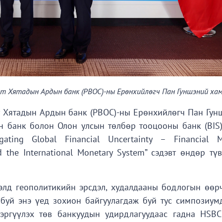
гт Хятадын Ардын банк (PBOC)-ны Ерөнхийлөгч Пан Гуншэний ха
 Хятадын Ардын банк (PBOC)-ны Ерөнхийлөгч Пан Гун
 банк болон Олон улсын төлбөр тооцооны банк (BIS)
ting Global Financial Uncertainty – Financial M
nd the International Monetary System” сэдэвт өндөр т
ээлд геополитикийн эрсдэл, худалдааны бодлогын өөрч
буй энэ үед зохион байгуулагдаж буй тус симпозиумд
гүүлэх төв банкуудын удирдлагуудаас гадна HSBC, 