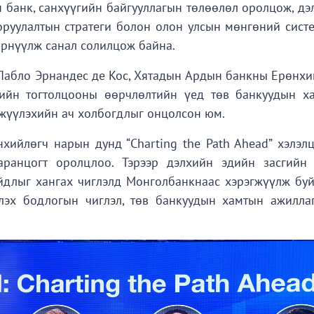
ын банк, санхүүгийн байгууллагын төлөөлөл оролцож, д
 оруулалтын стратеги болон олон улсын мөнгөний сист
өрнүүлж санал солилцож байна.
Пабло Эрнандес де Кос, Хятадын Ардын банкны Ерөнхи
гийн тогтолцооны өөрчлөлтийн үед төв банкуудын х
хжүүлэхийн ач холбогдлыг онцолсон юм.
ийлөгч нарын дунд “Charting the Path Ahead” хэлэлц
аранцогт оролцлоо. Тэрээр дэлхийн эдийн засгийн
йдлыг хангах чиглэлд Монголбанкнаас хэрэгжүүлж буй
үлэх бодлогын чиглэл, төв банкуудын хамтын ажилла