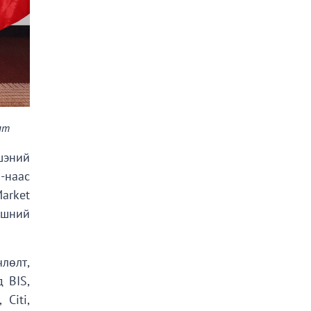
мт
шэний
-наас
arket
үвшний
лөлт,
 BIS,
Citi,