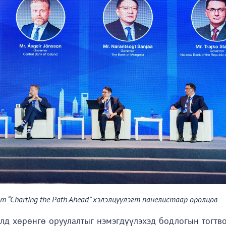
 “Charting the Path Ahead” хэлэлцүүлэгт панелистаар оролцов
лд хөрөнгө оруулалтыг нэмэгдүүлэхэд бодлогын тогтво