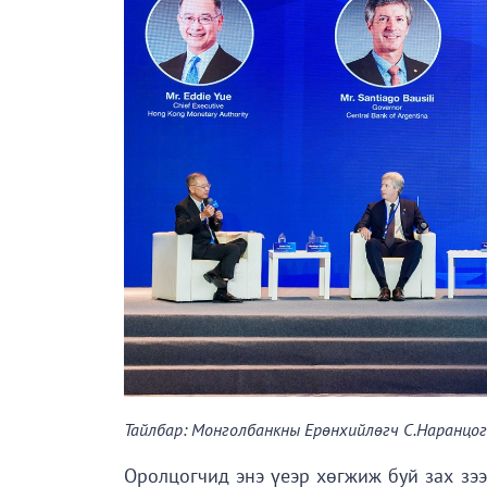
Тайлбар: Монголбанкны Ерөнхийлөгч С.Наранцогт
Оролцогчид энэ үеэр хөгжиж буй зах зээ