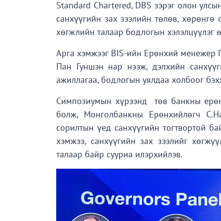
Standard Chartered, DBS зэрэг олон улс
санхүүгийн зах зээлийн төлөв, хөрөнгө
хөгжлийн талаар бодлогын хэлэлцүүлэг 
Арга хэмжээг BIS-ийн Ерөнхий менежер 
Пан Гуншэн нар нээж, дэлхийн санхүү
ажиллагаа, бодлогын уялдаа холбоог бэ
Симпозиумын хүрээнд төв банкны ерөнх
болж, Монголбанкны Ерөнхийлөгч С.Н
сорилтын үед санхүүгийн тогтвортой ба
хэмжээ, санхүүгийн зах зээлийг хөгжү
талаар байр сууриа илэрхийлэв.