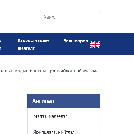
н
Банкны хяналт
Зөвшөөрөл
т
шалгалт
тадын Ардын банкны Ерөнхийлөгчтэй уулзлаа
Ангилал
Мэдээ, мэдээлэл
Ярилцлага, нийтлэл