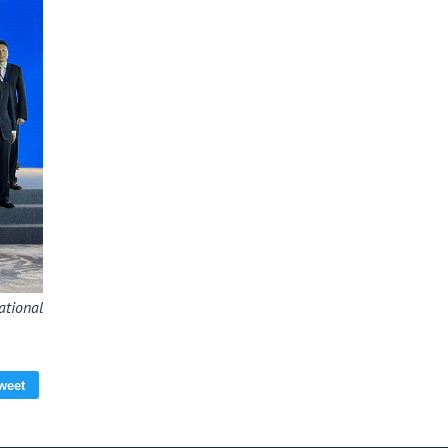
ational
weet