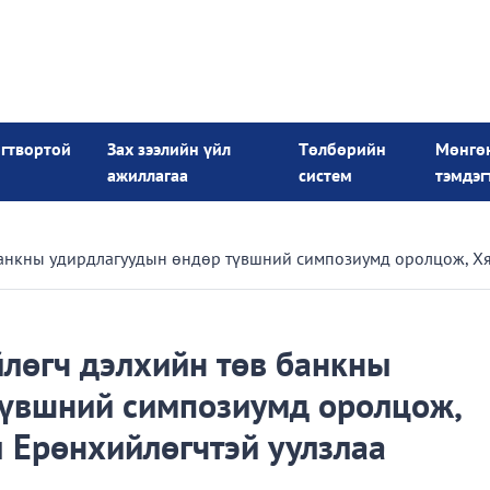
огтвортой
Зах зээлийн үйл
Төлбөрийн
Мөнгө
ажиллагаа
систем
тэмдэг
анкны удирдлагуудын өндөр түвшний симпозиумд оролцож, Хя
лөгч дэлхийн төв банкны
түвшний симпозиумд оролцож,
 Ерөнхийлөгчтэй уулзлаа