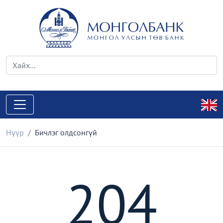
Нүүр
Бичлэг олдсонгүй
204