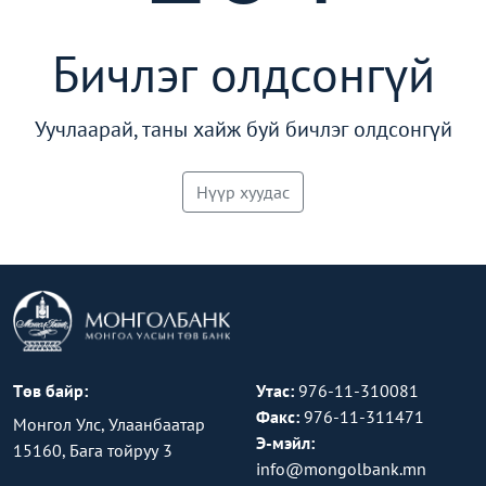
Бичлэг олдсонгүй
Уучлаарай, таны хайж буй бичлэг олдсонгүй
Нүүр хуудас
Төв байр:
Утас:
976-11-310081
Факс:
976-11-311471
Монгол Улс, Улаанбаатар
Э-мэйл:
15160, Бага тойруу 3
info@mongolbank.mn