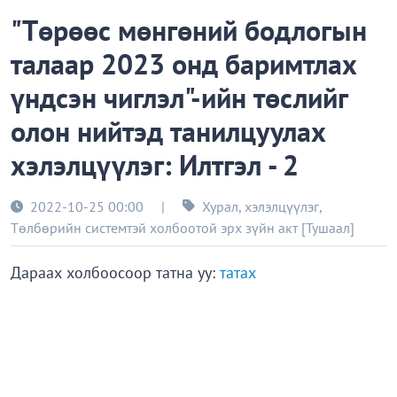
"Төрөөс мөнгөний бодлогын
талаар 2023 онд баримтлах
үндсэн чиглэл"-ийн төслийг
олон нийтэд танилцуулах
хэлэлцүүлэг: Илтгэл - 2
2022-10-25 00:00
|
Хурал, хэлэлцүүлэг
,
Төлбөрийн системтэй холбоотой эрх зүйн акт [Тушаал]
Дараах холбоосоор татна уу:
татах