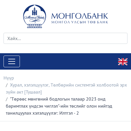
Нүүр
Хурал, хэлэлцүүлэг
,
Төлбөрийн системтэй холбоотой эрх
зүйн акт [Тушаал]
"Төрөөс мөнгөний бодлогын талаар 2023 онд
баримтлах үндсэн чиглэл"-ийн төслийг олон нийтэд
танилцуулах хэлэлцүүлэг: Илтгэл - 2