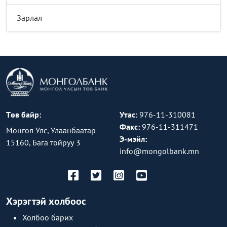
Зарлал
Төв байр:
Утас:
976-11-310081
Факс:
976-11-311471
Монгол Улс, Улаанбаатар
Э-мэйл:
15160, Бага тойруу 3
info@mongolbank.mn
Хэрэгтэй холбоос
Холбоо барих