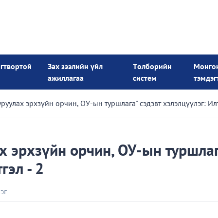
огтвортой
Зах зээлийн үйл
Төлбөрийн
Мөнгө
ажиллагаа
систем
тэмдэг
уруулах эрхзүйн орчин, ОУ-ын туршлага" сэдэвт хэлэлцүүлэг: Илт
х эрхзүйн орчин, ОУ-ын туршлаг
гэл - 2
эг