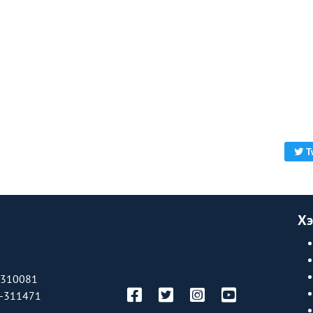
T
Хэ
-310081
-311471