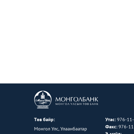
Төв байр:
Утас:
976-11
Факс:
976-11
Монгол Улс, Улаанбаатар
Э-мэйл: