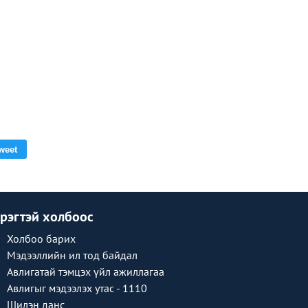
weet
рэгтэй холбоос
Холбоо барих
Мэдээллийн ил тод байдал
Авлигатай тэмцэх үйл ажиллагаа
Авлигыг мэдээлэх утас - 1110
Шилэн данс