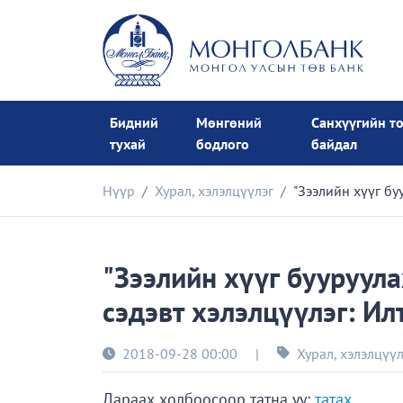
Бидний
Мөнгөний
Санхүүгийн т
тухай
бодлого
байдал
Нүүр
Хурал, хэлэлцүүлэг
"Зээлийн хүүг бу
"Зээлийн хүүг бууруула
сэдэвт хэлэлцүүлэг: Илт
2018-09-28 00:00
|
Хурал, хэлэлцүүл
Дараах холбоосоор татна уу:
татах