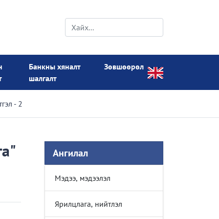
н
Банкны хяналт
Зөвшөөрөл
т
шалгалт
гэл - 2
а"
Ангилал
Мэдээ, мэдээлэл
Ярилцлага, нийтлэл