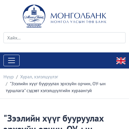
Нүүр
Хурал, хэлэлцүүлэг
"Зээлийн хүүг бууруулах эрхзүйн орчин, ОУ-ын
туршлага" сэдэвт хэлэлцүүлгийн хураангуй
"Зээлийн хүүг бууруулах