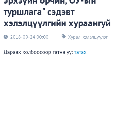
эрхзүйн орчин, ОУ-ын
туршлага" сэдэвт
хэлэлцүүлгийн хураангуй
2018-09-24 00:00
|
Хурал, хэлэлцүүлэг
Дараах холбоосоор татна уу:
татах