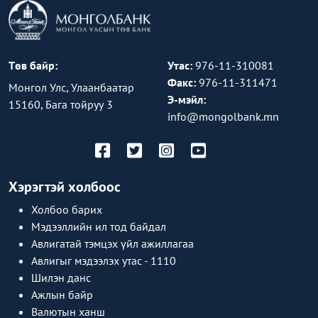
Төв байр:
Утас:
976-11-310081
Факс:
976-11-311471
Монгол Улс, Улаанбаатар
Э-мэйл:
15160, Бага тойруу 3
info@mongolbank.mn
Хэрэгтэй холбоос
Холбоо барих
Мэдээллийн ил тод байдал
Авлигатай тэмцэх үйл ажиллагаа
Авлигыг мэдээлэх утас - 1110
Шилэн данс
Ажлын байр
Валютын ханш