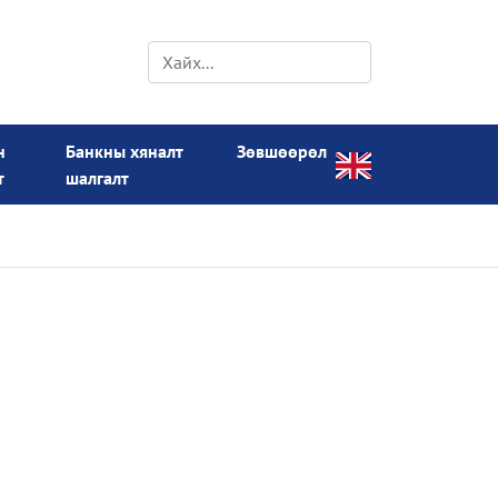
н
Банкны хяналт
Зөвшөөрөл
т
шалгалт