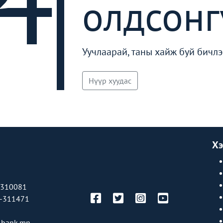
олдсонг
Уучлаарай, таны хайж буй бичлэ
Нүүр хуудас
Хэ
-310081
-311471
bank.mn