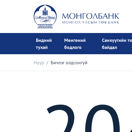
Бидний
Мөнгөний
Санхүүгийн т
тухай
бодлого
байдал
Нүүр
Бичлэг олдсонгүй
20