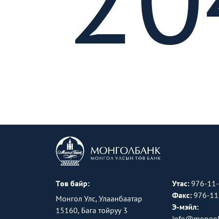
Төв байр:
Утас:
976-11
Факс:
976-11
Монгол Улс, Улаанбаатар
Э-мэйл:
15160, Бага тойруу 3
info@mongol