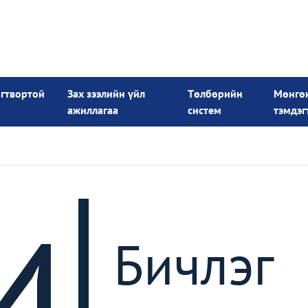
огтвортой
Зах зээлийн үйл
Төлбөрийн
Мөнгө
ажиллагаа
систем
тэмдэг
4
Бичлэг