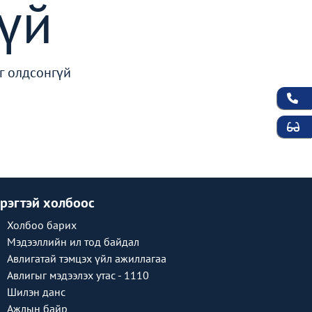
үй
г олдсонгүй
рэгтэй холбоос
Холбоо барих
Мэдээллийн ил тод байдал
Авлигатай тэмцэх үйл ажиллагаа
Авлигыг мэдээлэх утас - 1110
Шилэн данс
Ажлын байр