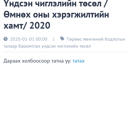
Үндсэн чиглэлийн төсөл /
Өмнөх оны хэрэгжилтийн
хамт/ 2020
2020-01-01 00:00
|
Төрөөс мөнгөний бодлогын
талаар баримтлах үндсэн чиглэлийн төсөл
Дараах холбоосоор татна уу:
татах