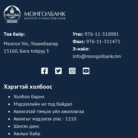
Төв байр:
Утас:
976-11-310081
Факс:
976-11-311471
Монгол Улс, Улаанбаатар
Э-мэйл:
15160, Бага тойруу 3
info@mongolbank.mn
Хэрэгтэй холбоос
Холбоо барих
Мэдээллийн ил тод байдал
Авлигатай тэмцэх үйл ажиллагаа
Авлигыг мэдээлэх утас - 1110
Шилэн данс
Ажлын байр