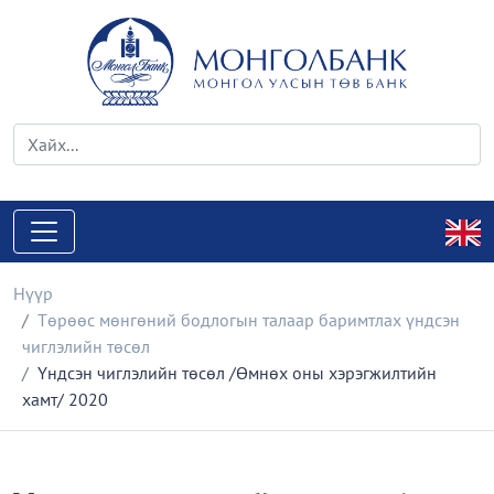
Нүүр
Төрөөс мөнгөний бодлогын талаар баримтлах үндсэн
чиглэлийн төсөл
Үндсэн чиглэлийн төсөл /Өмнөх оны хэрэгжилтийн
хамт/ 2020