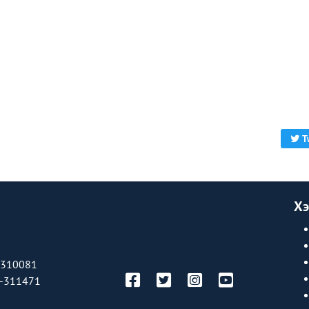
T
Хэ
-310081
-311471