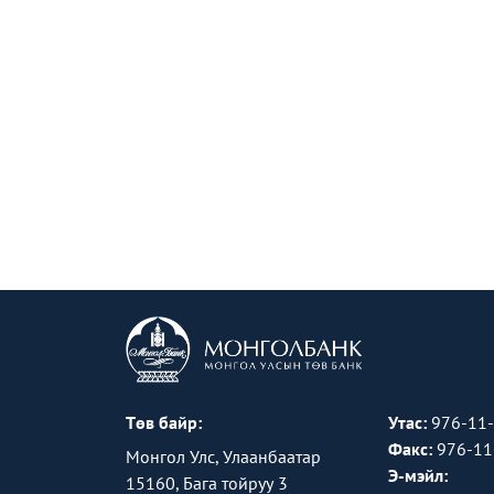
Төв байр:
Утас:
976-11
Факс:
976-11
Монгол Улс, Улаанбаатар
Э-мэйл:
15160, Бага тойруу 3