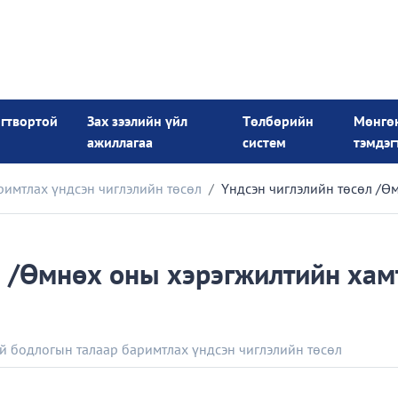
огтвортой
Зах зээлийн үйл
Төлбөрийн
Мөнгө
ажиллагаа
систем
тэмдэг
имтлах үндсэн чиглэлийн төсөл
Үндсэн чиглэлийн төсөл /Ө
л /Өмнөх оны хэрэгжилтийн хам
 бодлогын талаар баримтлах үндсэн чиглэлийн төсөл