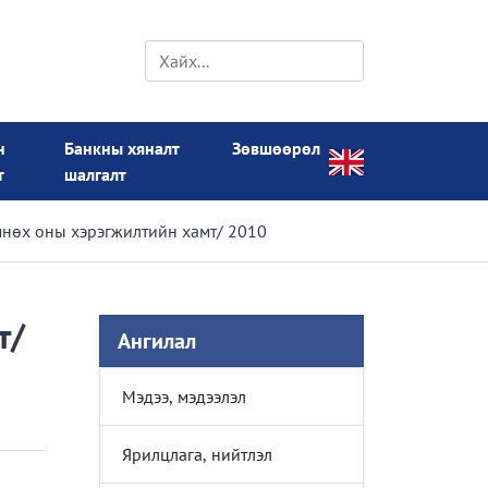
н
Банкны хяналт
Зөвшөөрөл
т
шалгалт
мнөх оны хэрэгжилтийн хамт/ 2010
т/
Ангилал
Мэдээ, мэдээлэл
Ярилцлага, нийтлэл