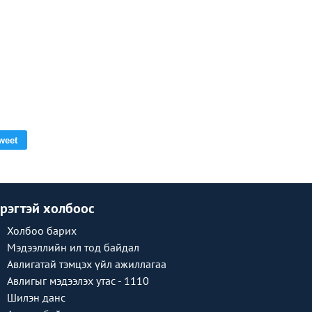
weet
рэгтэй холбоос
Холбоо барих
Мэдээллийн ил тод байдал
Авлигатай тэмцэх үйл ажиллагаа
Авлигыг мэдээлэх утас - 1110
Шилэн данс