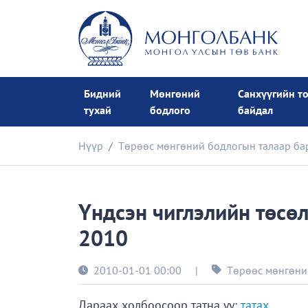
Бидний
Мөнгөний
Санхүүгийн т
тухай
бодлого
байдал
Нүүр
Төрөөс мөнгөний бодлогын талаар бар
Үндсэн чиглэлийн төсө
2010
2010-01-01 00:00
|
Төрөөс мөнгөний
Дараах холбоосоор татна уу:
татах